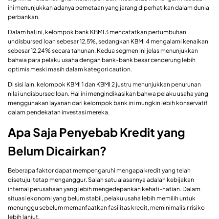
ini menunjukkan adanya pemetaan yang jarang diperhatikan dalam dunia
perbankan.
Dalam hal ini, kelompok bank KBMI 3 mencatatkan pertumbuhan
undisbursed loan sebesar 12,5%, sedangkan KBMI 4 mengalami kenaikan
sebesar 12,24% secara tahunan. Kedua segmen ini jelas menunjukkan
bahwa para pelaku usaha dengan bank-bank besar cenderung lebih
optimis meski masih dalam kategori caution.
Di sisi lain, kelompok KBMI 1 dan KBMI 2 justru menunjukkan penurunan
nilai undisbursed loan. Hal ini mengindikasikan bahwa pelaku usaha yang
menggunakan layanan dari kelompok bank ini mungkin lebih konservatif
dalam pendekatan investasi mereka.
Apa Saja Penyebab Kredit yang
Belum Dicairkan?
Beberapa faktor dapat mempengaruhi mengapa kredit yang telah
disetujui tetap menganggur. Salah satu alasannya adalah kebijakan
internal perusahaan yang lebih mengedepankan kehati-hatian. Dalam
situasi ekonomi yang belum stabil, pelaku usaha lebih memilih untuk
menunggu sebelum memanfaatkan fasilitas kredit, meminimalisir risiko
lebih lanjut.