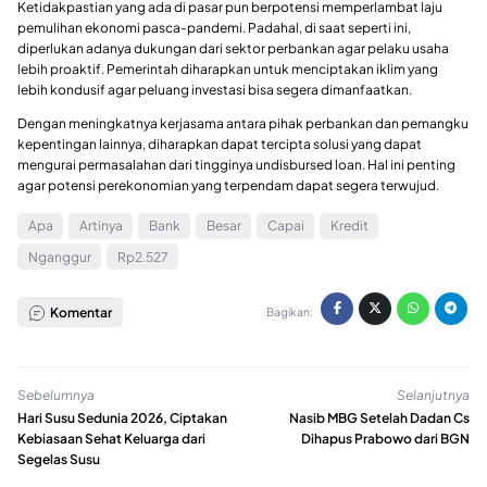
Ketidakpastian yang ada di pasar pun berpotensi memperlambat laju
pemulihan ekonomi pasca-pandemi. Padahal, di saat seperti ini,
diperlukan adanya dukungan dari sektor perbankan agar pelaku usaha
lebih proaktif. Pemerintah diharapkan untuk menciptakan iklim yang
lebih kondusif agar peluang investasi bisa segera dimanfaatkan.
Dengan meningkatnya kerjasama antara pihak perbankan dan pemangku
kepentingan lainnya, diharapkan dapat tercipta solusi yang dapat
mengurai permasalahan dari tingginya undisbursed loan. Hal ini penting
agar potensi perekonomian yang terpendam dapat segera terwujud.
Apa
Artinya
Bank
Besar
Capai
Kredit
Nganggur
Rp2.527
Komentar
Bagikan:
Sebelumnya
Selanjutnya
Hari Susu Sedunia 2026, Ciptakan
Nasib MBG Setelah Dadan Cs
Kebiasaan Sehat Keluarga dari
Dihapus Prabowo dari BGN
Segelas Susu