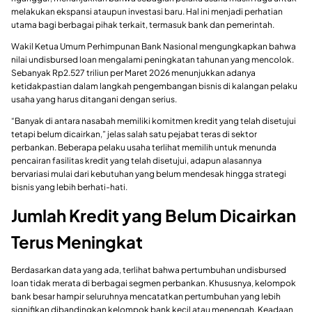
melakukan ekspansi ataupun investasi baru. Hal ini menjadi perhatian
utama bagi berbagai pihak terkait, termasuk bank dan pemerintah.
Wakil Ketua Umum Perhimpunan Bank Nasional mengungkapkan bahwa
nilai undisbursed loan mengalami peningkatan tahunan yang mencolok.
Sebanyak Rp2.527 triliun per Maret 2026 menunjukkan adanya
ketidakpastian dalam langkah pengembangan bisnis di kalangan pelaku
usaha yang harus ditangani dengan serius.
“Banyak di antara nasabah memiliki komitmen kredit yang telah disetujui
tetapi belum dicairkan,” jelas salah satu pejabat teras di sektor
perbankan. Beberapa pelaku usaha terlihat memilih untuk menunda
pencairan fasilitas kredit yang telah disetujui, adapun alasannya
bervariasi mulai dari kebutuhan yang belum mendesak hingga strategi
bisnis yang lebih berhati-hati.
Jumlah Kredit yang Belum Dicairkan
Terus Meningkat
Berdasarkan data yang ada, terlihat bahwa pertumbuhan undisbursed
loan tidak merata di berbagai segmen perbankan. Khususnya, kelompok
bank besar hampir seluruhnya mencatatkan pertumbuhan yang lebih
signifikan dibandingkan kelompok bank kecil atau menengah. Keadaan