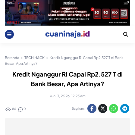
Skip
to
content
Beranda
TECH HACK
Kredit Nganggur RI Capai Rp2.527 T di Bank
Besar, Apa Artinya?
Kredit Nganggur RI Capai Rp2.527 T di
Bank Besar, Apa Artinya?
Juni 3, 2026, 12:23 am
Bagikan:
86
0