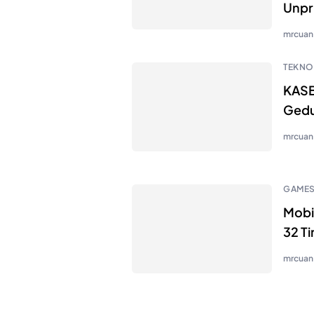
Unpr
mrcuan
TEKNO
KASBI
Ged
mrcuan
GAME
Mobi
32 T
mrcuan