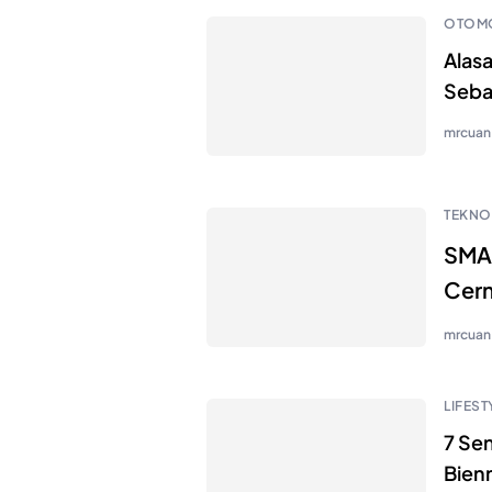
OTOMO
Alas
Seba
mrcuan
TEKNO
SMAN
Cerm
mrcuan
LIFEST
7 Sen
Bien