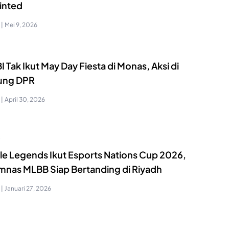
inted
|
Mei 9, 2026
 Tak Ikut May Day Fiesta di Monas, Aksi di
ung DPR
|
April 30, 2026
S
le Legends Ikut Esports Nations Cup 2026,
imnas MLBB Siap Bertanding di Riyadh
|
Januari 27, 2026