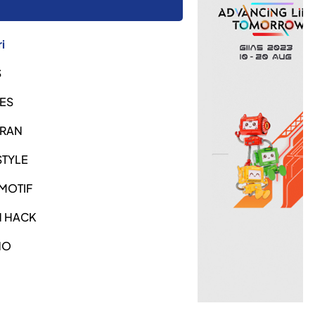
i
S
ES
URAN
STYLE
MOTIF
H HACK
NO