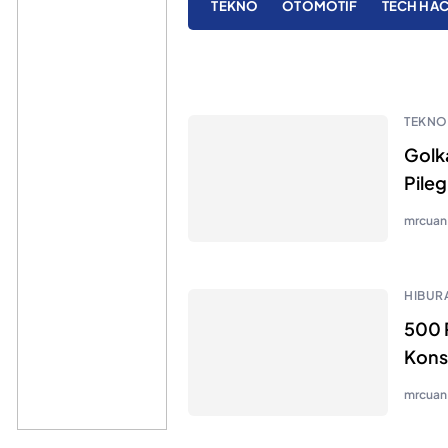
TEKNO
OTOMOTIF
TECH HA
TEKNO
Golk
Pile
mrcuan
HIBUR
500 
Konse
mrcuan