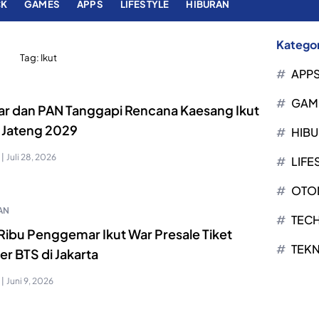
CK
GAMES
APPS
LIFESTYLE
HIBURAN
Kategor
Tag:
Ikut
APP
GAM
ar dan PAN Tanggapi Rencana Kaesang Ikut
g Jateng 2029
HIB
|
Juli 28, 2026
LIFE
OTO
AN
TEC
Ribu Penggemar Ikut War Presale Tiket
TEK
r BTS di Jakarta
|
Juni 9, 2026