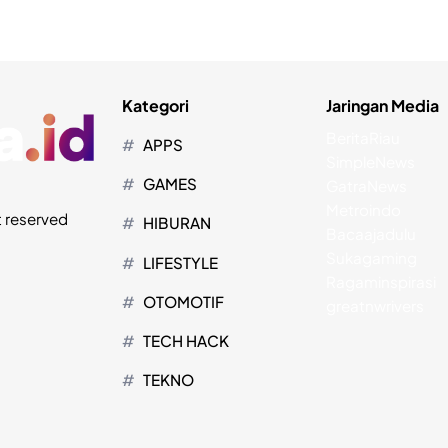
Kategori
Jaringan Media
BeritaRiau
APPS
SimpleNews
GAMES
GatraNews
Metroindo
t reserved
HIBURAN
Bacaajadulu
Sukagaming
LIFESTYLE
Ragaminspirasi
OTOMOTIF
greatnwrivers
TECH HACK
TEKNO