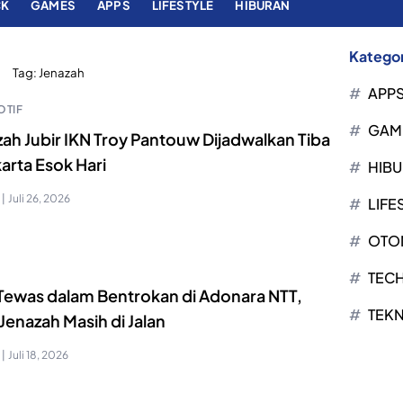
CK
GAMES
APPS
LIFESTYLE
HIBURAN
Kategor
Tag:
Jenazah
APP
TIF
GAM
ah Jubir IKN Troy Pantouw Dijadwalkan Tiba
karta Esok Hari
HIB
|
Juli 26, 2026
LIFE
OTO
TEC
 Tewas dalam Bentrokan di Adonara NTT,
TEK
Jenazah Masih di Jalan
|
Juli 18, 2026