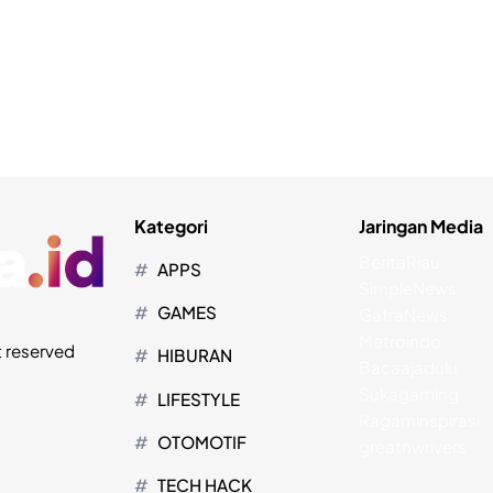
Kategori
Jaringan Media
BeritaRiau
APPS
SimpleNews
GAMES
GatraNews
Metroindo
t reserved
HIBURAN
Bacaajadulu
Sukagaming
LIFESTYLE
Ragaminspirasi
OTOMOTIF
greatnwrivers
TECH HACK