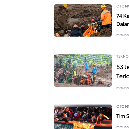
OTOMO
74 K
Dala
mrcuan
TEKNO
53 J
Teri
mrcuan
OTOMO
Tim 
mrcuan