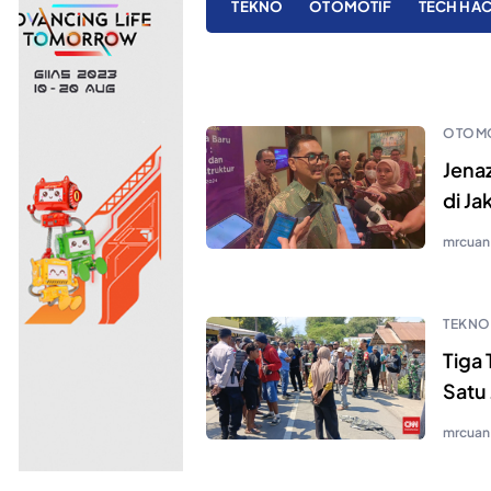
TEKNO
OTOMOTIF
TECH HA
OTOMO
Jenaz
di Ja
mrcuan
TEKNO
Tiga
Satu 
mrcuan