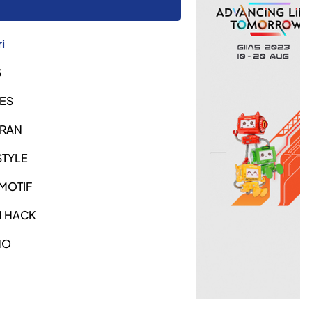
i
S
ES
URAN
STYLE
MOTIF
H HACK
NO