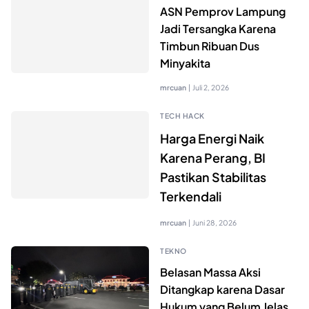
ASN Pemprov Lampung
Jadi Tersangka Karena
Timbun Ribuan Dus
Minyakita
mrcuan
|
Juli 2, 2026
TECH HACK
Harga Energi Naik
Karena Perang, BI
Pastikan Stabilitas
Terkendali
mrcuan
|
Juni 28, 2026
TEKNO
Belasan Massa Aksi
Ditangkap karena Dasar
Hukum yang Belum Jelas