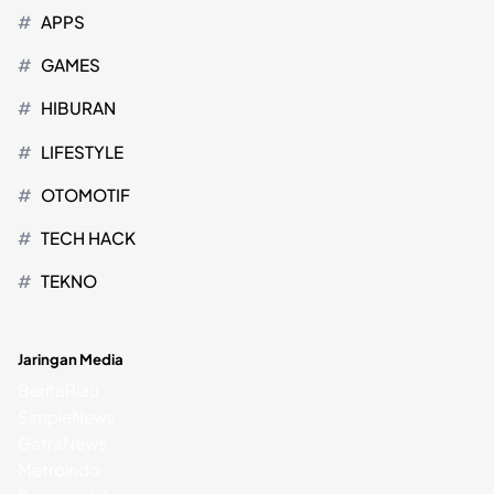
APPS
GAMES
HIBURAN
LIFESTYLE
OTOMOTIF
TECH HACK
TEKNO
Jaringan Media
BeritaRiau
SimpleNews
GatraNews
Metroindo