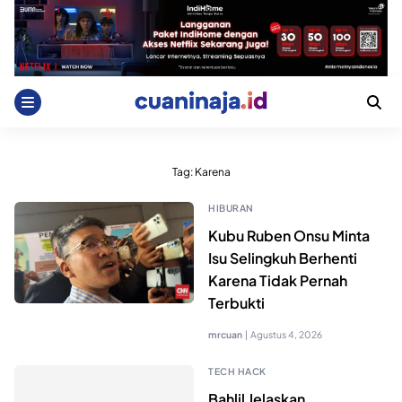
Skip
to
content
Tag:
Karena
HIBURAN
Kubu Ruben Onsu Minta
Isu Selingkuh Berhenti
Karena Tidak Pernah
Terbukti
mrcuan
|
Agustus 4, 2026
TECH HACK
Bahlil Jelaskan