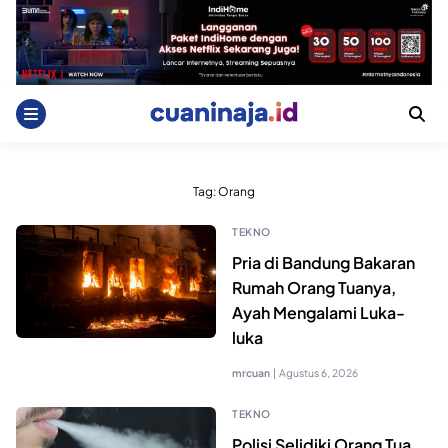
Skip
to
content
Tag:
Orang
TEKNO
Pria di Bandung Bakaran
Rumah Orang Tuanya,
Ayah Mengalami Luka-
luka
mrcuan
|
Agustus 6, 2026
TEKNO
Polisi Selidiki Orang Tua