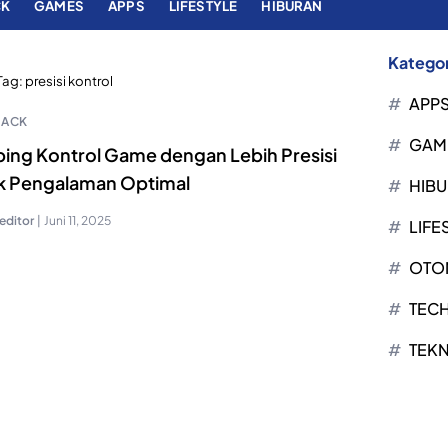
CK
GAMES
APPS
LIFESTYLE
HIBURAN
Kategor
Tag:
presisi kontrol
APP
HACK
GAM
ing Kontrol Game dengan Lebih Presisi
k Pengalaman Optimal
HIB
editor
|
Juni 11, 2025
LIFE
OTO
TEC
TEK