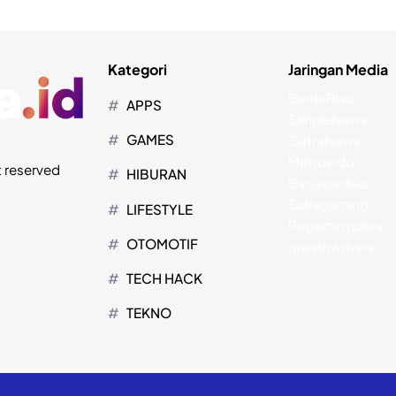
Kategori
Jaringan Media
BeritaRiau
APPS
SimpleNews
GAMES
GatraNews
Metroindo
t reserved
HIBURAN
Bacaajadulu
Sukagaming
LIFESTYLE
Ragaminspirasi
OTOMOTIF
greatnwrivers
TECH HACK
TEKNO