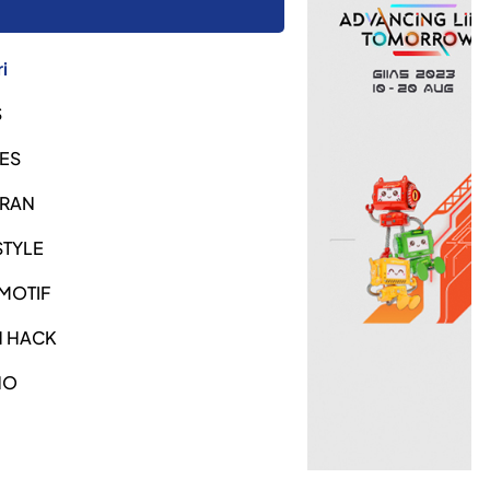
i
S
ES
URAN
STYLE
MOTIF
H HACK
NO