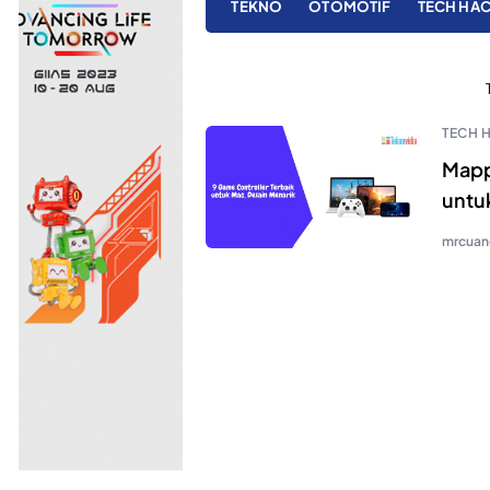
TEKNO
OTOMOTIF
TECH HA
TECH 
Mapp
untu
mrcuan