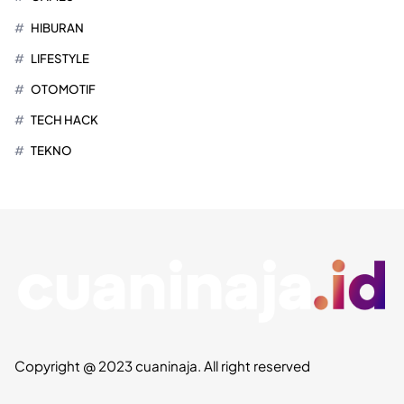
HIBURAN
LIFESTYLE
OTOMOTIF
TECH HACK
TEKNO
Copyright @ 2023 cuaninaja. All right reserved