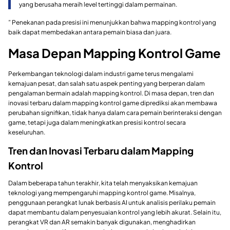
yang berusaha meraih level tertinggi dalam permainan.
” Penekanan pada presisi ini menunjukkan bahwa mapping kontrol yang
baik dapat membedakan antara pemain biasa dan juara.
Masa Depan Mapping Kontrol Game
Perkembangan teknologi dalam industri game terus mengalami
kemajuan pesat, dan salah satu aspek penting yang berperan dalam
pengalaman bermain adalah mapping kontrol. Di masa depan, tren dan
inovasi terbaru dalam mapping kontrol game diprediksi akan membawa
perubahan signifikan, tidak hanya dalam cara pemain berinteraksi dengan
game, tetapi juga dalam meningkatkan presisi kontrol secara
keseluruhan.
Tren dan Inovasi Terbaru dalam Mapping
Kontrol
Dalam beberapa tahun terakhir, kita telah menyaksikan kemajuan
teknologi yang mempengaruhi mapping kontrol game. Misalnya,
penggunaan perangkat lunak berbasis AI untuk analisis perilaku pemain
dapat membantu dalam penyesuaian kontrol yang lebih akurat. Selain itu,
perangkat VR dan AR semakin banyak digunakan, menghadirkan