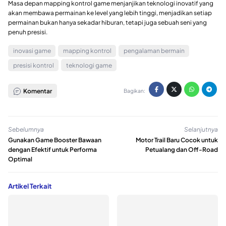
Masa depan mapping kontrol game menjanjikan teknologi inovatif yang
akan membawa permainan ke level yang lebih tinggi, menjadikan setiap
permainan bukan hanya sekadar hiburan, tetapi juga sebuah seni yang
penuh presisi.
inovasi game
mapping kontrol
pengalaman bermain
presisi kontrol
teknologi game
Komentar
Bagikan:
Sebelumnya
Selanjutnya
Gunakan Game Booster Bawaan
Motor Trail Baru Cocok untuk
dengan Efektif untuk Performa
Petualang dan Off-Road
Optimal
Artikel Terkait