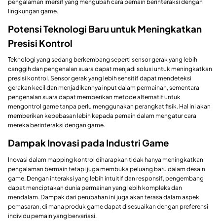
pengalaman imersif yang mengubah cara pemain berinteraksi dengan
lingkungan game.
Potensi Teknologi Baru untuk Meningkatkan
Presisi Kontrol
Teknologi yang sedang berkembang seperti sensor gerak yang lebih
canggih dan pengenalan suara dapat menjadi solusi untuk meningkatkan
presisi kontrol. Sensor gerak yang lebih sensitif dapat mendeteksi
gerakan kecil dan menjadikannya input dalam permainan, sementara
pengenalan suara dapat memberikan metode alternatif untuk
mengontrol game tanpa perlu menggunakan perangkat fisik. Hal ini akan
memberikan kebebasan lebih kepada pemain dalam mengatur cara
mereka berinteraksi dengan game.
Dampak Inovasi pada Industri Game
Inovasi dalam mapping kontrol diharapkan tidak hanya meningkatkan
pengalaman bermain tetapi juga membuka peluang baru dalam desain
game. Dengan interaksi yang lebih intuitif dan responsif, pengembang
dapat menciptakan dunia permainan yang lebih kompleks dan
mendalam. Dampak dari perubahan ini juga akan terasa dalam aspek
pemasaran, di mana produk game dapat disesuaikan dengan preferensi
individu pemain yang bervariasi.