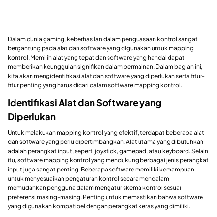
Dalam dunia gaming, keberhasilan dalam penguasaan kontrol sangat
bergantung pada alat dan software yang digunakan untuk mapping
kontrol. Memilih alat yang tepat dan software yang handal dapat
memberikan keunggulan signifikan dalam permainan. Dalam bagian ini,
kita akan mengidentifikasi alat dan software yang diperlukan serta fitur-
fitur penting yang harus dicari dalam software mapping kontrol.
Identifikasi Alat dan Software yang
Diperlukan
Untuk melakukan mapping kontrol yang efektif, terdapat beberapa alat
dan software yang perlu dipertimbangkan. Alat utama yang dibutuhkan
adalah perangkat input, seperti joystick, gamepad, atau keyboard. Selain
itu, software mapping kontrol yang mendukung berbagai jenis perangkat
input juga sangat penting. Beberapa software memiliki kemampuan
untuk menyesuaikan pengaturan kontrol secara mendalam,
memudahkan pengguna dalam mengatur skema kontrol sesuai
preferensi masing-masing. Penting untuk memastikan bahwa software
yang digunakan kompatibel dengan perangkat keras yang dimiliki.