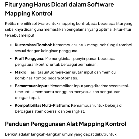
Fitur yang Harus Dicari dalam Software
Mapping Kontrol
Ketika memilih software untuk mapping kontrol, ada beberapa fitur yang
sebaiknya dicari guna memastikan pengalaman yang optimal. Fitur-fitur
tersebut meliputi:
Kustomisasi Tombol:
Kemampuan untuk mengubah fungsi tombol
sesuai dengan keinginan pengguna.
Profil Pengguna:
Memungkinkan penyimpanan beberapa
pengaturan kontrol untuk berbagai permainan.
Makro:
Fasilitas untuk merekam urutan input dan memicu
kombinasi tombol secara otomatis.
Pemantauan Input:
Menampilkan input yang diterima secara real-
time untuk membantu pengguna menyesuaikan pengaturan
dengan tepat.
Kompatibilitas Multi-Platform:
Kemampuan untuk bekerja di
berbagai sistem operasi dan perangkat.
Panduan Penggunaan Alat Mapping Kontrol
Berikut adalah langkah-langkah umum yang dapat diikuti untuk