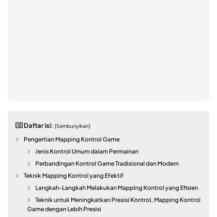
Daftar isi:
[Sembunyikan]
Pengertian Mapping Kontrol Game
Jenis Kontrol Umum dalam Permainan
Perbandingan Kontrol Game Tradisional dan Modern
Teknik Mapping Kontrol yang Efektif
Langkah-Langkah Melakukan Mapping Kontrol yang Efisien
Teknik untuk Meningkatkan Presisi Kontrol, Mapping Kontrol
Game dengan Lebih Presisi