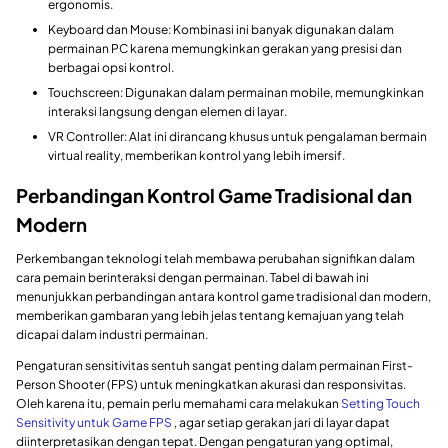
ergonomis.
Keyboard dan Mouse: Kombinasi ini banyak digunakan dalam
permainan PC karena memungkinkan gerakan yang presisi dan
berbagai opsi kontrol.
Touchscreen: Digunakan dalam permainan mobile, memungkinkan
interaksi langsung dengan elemen di layar.
VR Controller: Alat ini dirancang khusus untuk pengalaman bermain
virtual reality, memberikan kontrol yang lebih imersif.
Perbandingan Kontrol Game Tradisional dan
Modern
Perkembangan teknologi telah membawa perubahan signifikan dalam
cara pemain berinteraksi dengan permainan. Tabel di bawah ini
menunjukkan perbandingan antara kontrol game tradisional dan modern,
memberikan gambaran yang lebih jelas tentang kemajuan yang telah
dicapai dalam industri permainan.
Pengaturan sensitivitas sentuh sangat penting dalam permainan First-
Person Shooter (FPS) untuk meningkatkan akurasi dan responsivitas.
Oleh karena itu, pemain perlu memahami cara melakukan
Setting Touch
Sensitivity untuk Game FPS
, agar setiap gerakan jari di layar dapat
diinterpretasikan dengan tepat. Dengan pengaturan yang optimal,