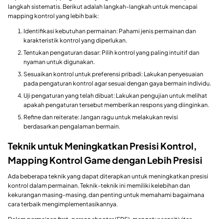
langkah sistematis. Berikut adalah langkah-langkah untuk mencapai
mapping kontrol yang lebih baik:
Identifikasi kebutuhan permainan: Pahami jenis permainan dan
karakteristik kontrol yang diperlukan.
Tentukan pengaturan dasar: Pilih kontrol yang paling intuitif dan
nyaman untuk digunakan.
Sesuaikan kontrol untuk preferensi pribadi: Lakukan penyesuaian
pada pengaturan kontrol agar sesuai dengan gaya bermain individu.
Uji pengaturan yang telah dibuat: Lakukan pengujian untuk melihat
apakah pengaturan tersebut memberikan respons yang diinginkan.
Refine dan reiterate: Jangan ragu untuk melakukan revisi
berdasarkan pengalaman bermain.
Teknik untuk Meningkatkan Presisi Kontrol,
Mapping Kontrol Game dengan Lebih Presisi
Ada beberapa teknik yang dapat diterapkan untuk meningkatkan presisi
kontrol dalam permainan. Teknik-teknik ini memiliki kelebihan dan
kekurangan masing-masing, dan penting untuk memahami bagaimana
cara terbaik mengimplementasikannya.