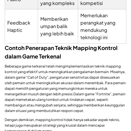
yang kompleks
kompetisi
Memerlukan
Memberikan
Feedback
perangkat yang
umpan balik
Haptic
mendukung
yang lebih baik
teknologi ini
Contoh Penerapan Teknik Mapping Kontrol
dalam Game Terkenal
Beberapa game terkenal telah mengimplementasikan teknik mapping
kontrol yang efektif untuk meningkatkan pengalaman bermain. Misalnya,
dalam game “Call of Duty”, pengaturan sensitivitas dapat disesuaikan
oleh pemain untuk meningkatkan akurasi dalam menembak. Para pemain
dapat memilih pengaturan yang memungkinkan mereka untuk
menargetkan musuh dengan lebih presisi.Dalam game “Fortnite”, pemain
dapat memetakan ulang tombol untuk tindakan cepat, seperti
membangun atau mengubah senjata, sehingga memberikan keunggulan
dalam situasi yang membutuhkan respon cepat.
Dengan demikian, mapping kontrol tidak hanya sekadar aspek teknis,
tetapi juga merupakan strategi yang krusial dalam mencapai
kemenangan di dalam game.