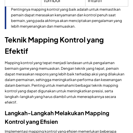
tombol
intuitif
Pentingnya mapping kontrol yang baik adalah untuk memastikan
pemain dapat merasakan kenyamanan dan kontrol penuh saat
bermain, yang pada akhirnya akan menciptakan pengalaman yang
lebih menyenangkan dan memuaskan.
Teknik Mapping Kontrol yang
Efektif
Mapping kontrol yang tepat menjadi landasan untuk pengalaman
bermain game yang memuaskan. Dengan teknik yang tepat, pemain
dapat merasakan respons yang lebih baik terhadap aksi yang dilakukan
dalam permainan, sehingga meningkatkan performa dan kesenangan
dalam bermain. Penting untuk memahami berbagai teknik mapping
kontrol yang dapat digunakan untuk meningkatkan presisi, serta
langkah-langkah yang harus diambil untuk menerapkannya secara
efektif.
Langkah-Langkah Melakukan Mapping
Kontrol yang Efisien
Implementasi mapping kontrol yang efisien memerlukan beberapa