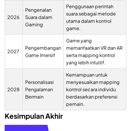
Penggunaan perintah
Pengenalan
suara sebagai metode
2026
Suara dalam
utama dalam kontrol
Gaming
game.
Game yang
Pengembangan
memanfaatkan VR dan AR
2027
Game Imersif
serta mapping kontrol
yang lebih intuitif.
Kemampuan untuk
Personalisasi
menyesuaikan mapping
2028
Pengalaman
kontrol secara individu
Bermain
berdasarkan preferensi
pemain.
Kesimpulan Akhir