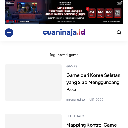
Skip
to
content
Tag:
inovasi game
GAMES
Game dari Korea Selatan
yang Siap Mengguncang
Pasar
mrcuaneditor
|
Juli 1, 2025
TECH HACK
Mapping Kontrol Game