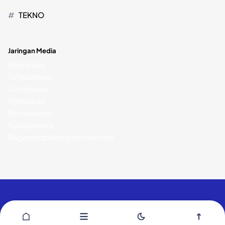
TEKNO
Jaringan Media
BeritaRiau
SimpleNews
GatraNews
Metroindo
Bacaajadulu
Sukagaming
Ragaminspirasi
greatnwrivers