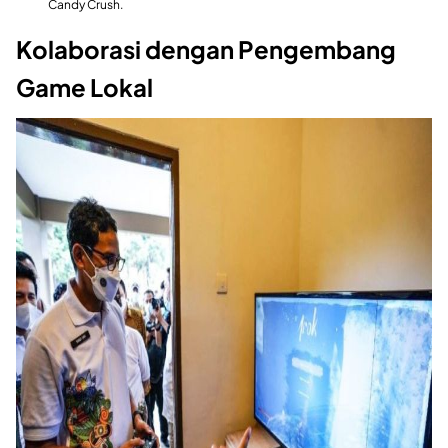
Candy Crush.
Kolaborasi dengan Pengembang
Game Lokal