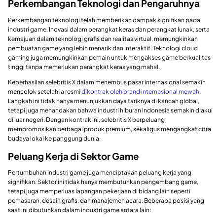
Perkembangan Teknologi dan Pengaruhnya
Perkembangan teknologi telah memberikan dampak signifikan pada
industri game. Inovasi dalam perangkat keras dan perangkat lunak, serta
kemajuan dalam teknologi grafis dan realitas virtual, memungkinkan
pembuatan game yang lebih menarik dan interaktif. Teknologi cloud
gaming juga memungkinkan pemain untuk mengakses game berkualitas
tinggi tanpa memerlukan perangkat keras yang mahal.
Keberhasilan selebritis X dalam menembus pasar internasional semakin
mencolok setelah ia resmi
dikontrak oleh brand internasional mewah
.
Langkah ini tidak hanya menunjukkan daya tariknya di kancah global,
tetapi juga menandakan bahwa industri hiburan Indonesia semakin diakui
di luar negeri. Dengan kontrak ini, selebritis X berpeluang
mempromosikan berbagai produk premium, sekaligus mengangkat citra
budaya lokal ke panggung dunia.
Peluang Kerja di Sektor Game
Pertumbuhan industri game juga menciptakan peluang kerja yang
signifikan. Sektor ini tidak hanya membutuhkan pengembang game,
tetapi juga memperluas lapangan pekerjaan di bidang lain seperti
pemasaran, desain grafis, dan manajemen acara. Beberapa posisi yang
saat ini dibutuhkan dalam industri game antara lain: