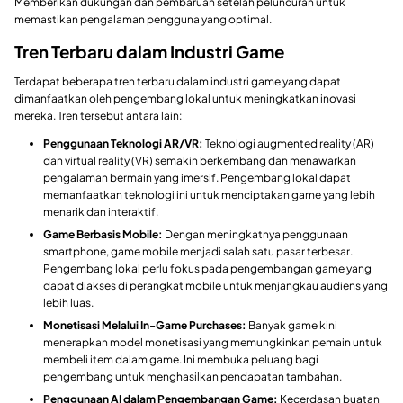
Memberikan dukungan dan pembaruan setelah peluncuran untuk
memastikan pengalaman pengguna yang optimal.
Tren Terbaru dalam Industri Game
Terdapat beberapa tren terbaru dalam industri game yang dapat
dimanfaatkan oleh pengembang lokal untuk meningkatkan inovasi
mereka. Tren tersebut antara lain:
Penggunaan Teknologi AR/VR:
Teknologi augmented reality (AR)
dan virtual reality (VR) semakin berkembang dan menawarkan
pengalaman bermain yang imersif. Pengembang lokal dapat
memanfaatkan teknologi ini untuk menciptakan game yang lebih
menarik dan interaktif.
Game Berbasis Mobile:
Dengan meningkatnya penggunaan
smartphone, game mobile menjadi salah satu pasar terbesar.
Pengembang lokal perlu fokus pada pengembangan game yang
dapat diakses di perangkat mobile untuk menjangkau audiens yang
lebih luas.
Monetisasi Melalui In-Game Purchases:
Banyak game kini
menerapkan model monetisasi yang memungkinkan pemain untuk
membeli item dalam game. Ini membuka peluang bagi
pengembang untuk menghasilkan pendapatan tambahan.
Penggunaan AI dalam Pengembangan Game:
Kecerdasan buatan