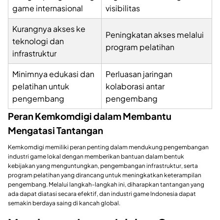
game internasional
visibilitas
Kurangnya akses ke
Peningkatan akses melalui
teknologi dan
program pelatihan
infrastruktur
Minimnya edukasi dan
Perluasan jaringan
pelatihan untuk
kolaborasi antar
pengembang
pengembang
Peran Kemkomdigi dalam Membantu
Mengatasi Tantangan
Kemkomdigi memiliki peran penting dalam mendukung pengembangan
industri game lokal dengan memberikan bantuan dalam bentuk
kebijakan yang menguntungkan, pengembangan infrastruktur, serta
program pelatihan yang dirancang untuk meningkatkan keterampilan
pengembang. Melalui langkah-langkah ini, diharapkan tantangan yang
ada dapat diatasi secara efektif, dan industri game Indonesia dapat
semakin berdaya saing di kancah global.