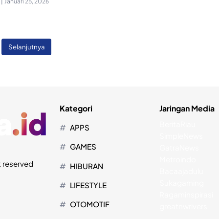
|
Januari 25, 2026
Selanjutnya
Kategori
Jaringan Media
BeritaRiau
APPS
SimpleNews
GAMES
GatraNews
Metroindo
t reserved
HIBURAN
Bacaajadulu
Sukagaming
LIFESTYLE
Ragaminspirasi
OTOMOTIF
greatnwrivers