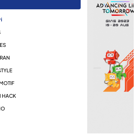
i
S
ES
URAN
STYLE
MOTIF
H HACK
NO