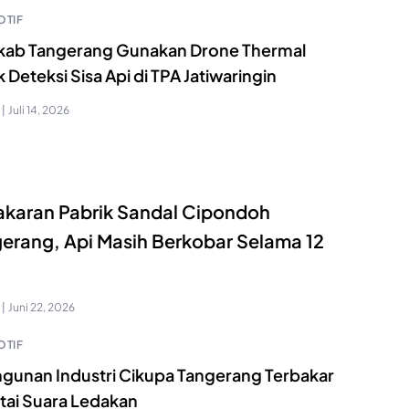
TIF
ab Tangerang Gunakan Drone Thermal
 Deteksi Sisa Api di TPA Jatiwaringin
|
Juli 14, 2026
karan Pabrik Sandal Cipondoh
erang, Api Masih Berkobar Selama 12
|
Juni 22, 2026
TIF
ngunan Industri Cikupa Tangerang Terbakar
rtai Suara Ledakan