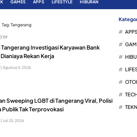
CK
GAMES
APPS
LIFESTYLE
HIBURAN
Kategor
Tag:
Tangerang
APP
TIF
GAM
si Tangerang Investigasi Karyawan Bank
 Dianiaya Rekan Kerja
HIB
|
Agustus 4, 2026
LIFE
OTO
TEC
n Sweeping LGBT di Tangerang Viral, Polisi
TEK
 Publik Tak Terprovokasi
|
Juli 25, 2026