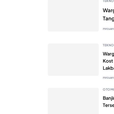
TEKNO
Warg
Tan
mrcuan
TEKNO
Warg
Kost
Lakb
mrcuan
OTOMO
Banji
Ters