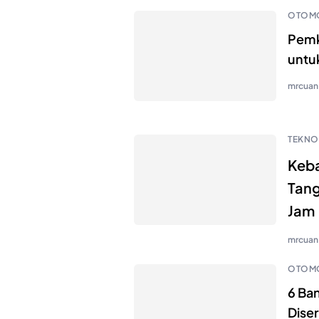
OTOMO
Pemk
untuk
mrcuan
TEKNO
Keba
Tang
Jam
mrcuan
OTOMO
6 Ba
Dise