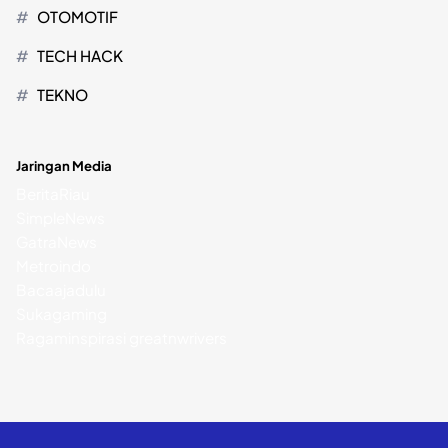
OTOMOTIF
TECH HACK
TEKNO
Jaringan Media
BeritaRiau
SimpleNews
GatraNews
Metroindo
Bacaajadulu
Sukagaming
Ragaminspirasi
greatnwrivers