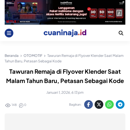
Skip
to
content
Beranda
OTOMOTIF
Tawuran Remaja di Flyover Klender Saat Malam
Tahun Baru, Petasan Sebagai Kode
Tawuran Remaja di Flyover Klender Saat
Malam Tahun Baru, Petasan Sebagai Kode
Januari 1, 2026, 6:13 pm
Bagikan:
148
0