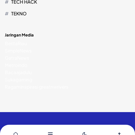
TECH HACK
TEKNO
Jaringan Media
BeritaRiau
SimpleNews
GatraNews
Metroindo
Bacaajadulu
Sukagaming
Ragaminspirasi
greatnwrivers