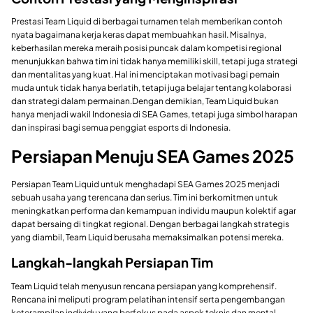
Prestasi Team Liquid di berbagai turnamen telah memberikan contoh
nyata bagaimana kerja keras dapat membuahkan hasil. Misalnya,
keberhasilan mereka meraih posisi puncak dalam kompetisi regional
menunjukkan bahwa tim ini tidak hanya memiliki skill, tetapi juga strategi
dan mentalitas yang kuat. Hal ini menciptakan motivasi bagi pemain
muda untuk tidak hanya berlatih, tetapi juga belajar tentang kolaborasi
dan strategi dalam permainan.Dengan demikian, Team Liquid bukan
hanya menjadi wakil Indonesia di SEA Games, tetapi juga simbol harapan
dan inspirasi bagi semua penggiat esports di Indonesia.
Persiapan Menuju SEA Games 2025
Persiapan Team Liquid untuk menghadapi SEA Games 2025 menjadi
sebuah usaha yang terencana dan serius. Tim ini berkomitmen untuk
meningkatkan performa dan kemampuan individu maupun kolektif agar
dapat bersaing di tingkat regional. Dengan berbagai langkah strategis
yang diambil, Team Liquid berusaha memaksimalkan potensi mereka.
Langkah-langkah Persiapan Tim
Team Liquid telah menyusun rencana persiapan yang komprehensif.
Rencana ini meliputi program pelatihan intensif serta pengembangan
keterampilan individu yang berfokus pada aspek teknis dan mental.