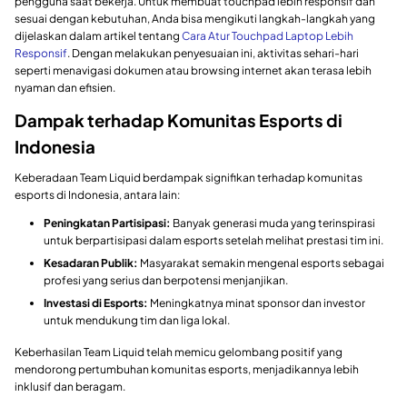
pengguna saat bekerja. Untuk membuat touchpad lebih responsif dan
sesuai dengan kebutuhan, Anda bisa mengikuti langkah-langkah yang
dijelaskan dalam artikel tentang
Cara Atur Touchpad Laptop Lebih
Responsif
. Dengan melakukan penyesuaian ini, aktivitas sehari-hari
seperti menavigasi dokumen atau browsing internet akan terasa lebih
nyaman dan efisien.
Dampak terhadap Komunitas Esports di
Indonesia
Keberadaan Team Liquid berdampak signifikan terhadap komunitas
esports di Indonesia, antara lain:
Peningkatan Partisipasi:
Banyak generasi muda yang terinspirasi
untuk berpartisipasi dalam esports setelah melihat prestasi tim ini.
Kesadaran Publik:
Masyarakat semakin mengenal esports sebagai
profesi yang serius dan berpotensi menjanjikan.
Investasi di Esports:
Meningkatnya minat sponsor dan investor
untuk mendukung tim dan liga lokal.
Keberhasilan Team Liquid telah memicu gelombang positif yang
mendorong pertumbuhan komunitas esports, menjadikannya lebih
inklusif dan beragam.