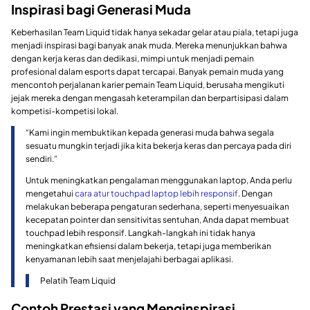
Inspirasi bagi Generasi Muda
Keberhasilan Team Liquid tidak hanya sekadar gelar atau piala, tetapi juga
menjadi inspirasi bagi banyak anak muda. Mereka menunjukkan bahwa
dengan kerja keras dan dedikasi, mimpi untuk menjadi pemain
profesional dalam esports dapat tercapai. Banyak pemain muda yang
mencontoh perjalanan karier pemain Team Liquid, berusaha mengikuti
jejak mereka dengan mengasah keterampilan dan berpartisipasi dalam
kompetisi-kompetisi lokal.
“Kami ingin membuktikan kepada generasi muda bahwa segala
sesuatu mungkin terjadi jika kita bekerja keras dan percaya pada diri
sendiri.”
Untuk meningkatkan pengalaman menggunakan laptop, Anda perlu
mengetahui
cara atur touchpad laptop lebih responsif
. Dengan
melakukan beberapa pengaturan sederhana, seperti menyesuaikan
kecepatan pointer dan sensitivitas sentuhan, Anda dapat membuat
touchpad lebih responsif. Langkah-langkah ini tidak hanya
meningkatkan efisiensi dalam bekerja, tetapi juga memberikan
kenyamanan lebih saat menjelajahi berbagai aplikasi.
Pelatih Team Liquid
Contoh Prestasi yang Menginspirasi