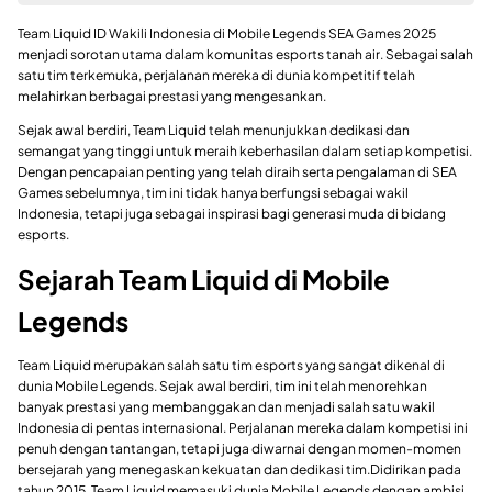
Team Liquid ID Wakili Indonesia di Mobile Legends SEA Games 2025
menjadi sorotan utama dalam komunitas esports tanah air. Sebagai salah
satu tim terkemuka, perjalanan mereka di dunia kompetitif telah
melahirkan berbagai prestasi yang mengesankan.
Sejak awal berdiri, Team Liquid telah menunjukkan dedikasi dan
semangat yang tinggi untuk meraih keberhasilan dalam setiap kompetisi.
Dengan pencapaian penting yang telah diraih serta pengalaman di SEA
Games sebelumnya, tim ini tidak hanya berfungsi sebagai wakil
Indonesia, tetapi juga sebagai inspirasi bagi generasi muda di bidang
esports.
Sejarah Team Liquid di Mobile
Legends
Team Liquid merupakan salah satu tim esports yang sangat dikenal di
dunia Mobile Legends. Sejak awal berdiri, tim ini telah menorehkan
banyak prestasi yang membanggakan dan menjadi salah satu wakil
Indonesia di pentas internasional. Perjalanan mereka dalam kompetisi ini
penuh dengan tantangan, tetapi juga diwarnai dengan momen-momen
bersejarah yang menegaskan kekuatan dan dedikasi tim.Didirikan pada
tahun 2015, Team Liquid memasuki dunia Mobile Legends dengan ambisi