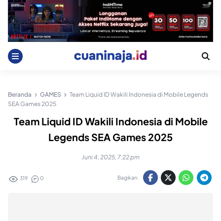
Skip
to
content
Beranda
GAMES
Team Liquid ID Wakili Indonesia di Mobile Legends
SEA Games 2025
Team Liquid ID Wakili Indonesia di Mobile
Legends SEA Games 2025
Juni 4, 2025, 7:22 pm
Bagikan:
319
0