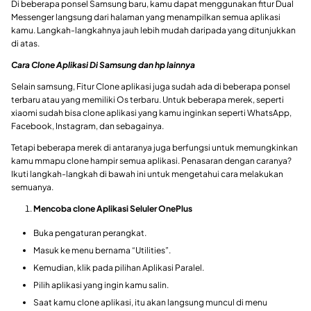
Di beberapa ponsel Samsung baru, kamu dapat menggunakan fitur Dual
Messenger langsung dari halaman yang menampilkan semua aplikasi
kamu. Langkah-langkahnya jauh lebih mudah daripada yang ditunjukkan
di atas.
Cara Clone Aplikasi Di Samsung dan hp lainnya
Selain samsung, Fitur Clone aplikasi juga sudah ada di beberapa ponsel
terbaru atau yang memiliki Os terbaru. Untuk beberapa merek, seperti
xiaomi sudah bisa clone aplikasi yang kamu inginkan seperti WhatsApp,
Facebook, Instagram, dan sebagainya.
Tetapi beberapa merek di antaranya juga berfungsi untuk memungkinkan
kamu mmapu clone hampir semua aplikasi. Penasaran dengan caranya?
Ikuti langkah-langkah di bawah ini untuk mengetahui cara melakukan
semuanya.
Mencoba clone Aplikasi Seluler OnePlus
Buka pengaturan perangkat.
Masuk ke menu bernama “Utilities”.
Kemudian, klik pada pilihan Aplikasi Paralel.
Pilih aplikasi yang ingin kamu salin.
Saat kamu clone aplikasi, itu akan langsung muncul di menu