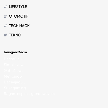
LIFESTYLE
OTOMOTIF
TECH HACK
TEKNO
Jaringan Media
BeritaRiau
SimpleNews
GatraNews
Metroindo
Bacaajadulu
Sukagaming
Ragaminspirasi
greatnwrivers