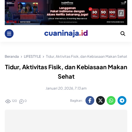
Skip
to
content
Beranda
LIFESTYLE
Tidur, Aktivitas Fisik, dan Kebiasaan Makan Sehat
Tidur, Aktivitas Fisik, dan Kebiasaan Makan
Sehat
Januari 20, 2026, 7:13 am
Bagikan:
120
0