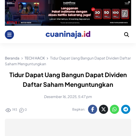
Skip
to
content
Beranda
TECH HACK
Tidur Dapat Uang Bangun Dapat Dividen Daftar
Saham Menguntungkan
Tidur Dapat Uang Bangun Dapat Dividen
Daftar Saham Menguntungkan
Desember 16, 2025, 5:47 pm
Bagikan:
193
0