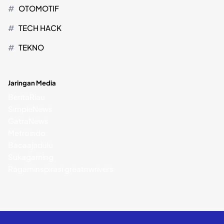
OTOMOTIF
TECH HACK
TEKNO
Jaringan Media
BeritaRiau
SimpleNews
GatraNews
Metroindo
Bacaajadulu
Sukagaming
Ragaminspirasi
greatnwrivers