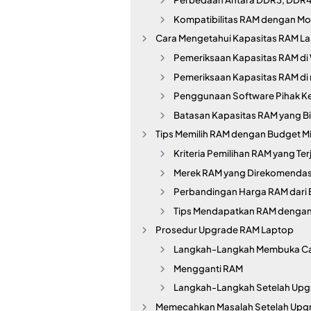
Kompatibilitas RAM dengan M
Cara Mengetahui Kapasitas RAM Lap
Pemeriksaan Kapasitas RAM d
Pemeriksaan Kapasitas RAM d
Penggunaan Software Pihak Ket
Batasan Kapasitas RAM yang B
Tips Memilih RAM dengan Budget M
Kriteria Pemilihan RAM yang Te
Merek RAM yang Direkomendas
Perbandingan Harga RAM dari
Tips Mendapatkan RAM dengan
Prosedur Upgrade RAM Laptop
Langkah-Langkah Membuka Ca
Mengganti RAM
Langkah-Langkah Setelah Up
Memecahkan Masalah Setelah Upg