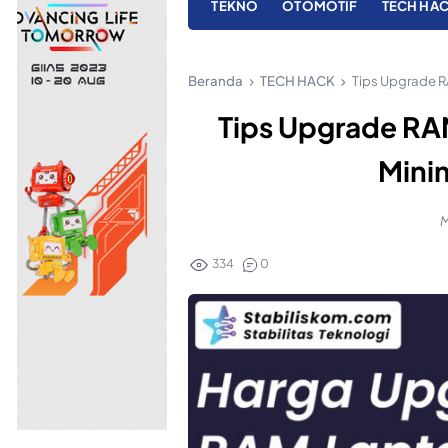
TEKNO
OTOMOTIF
TECH HA
Beranda
TECH HACK
Tips Upgrade R
Tips Upgrade R
Minim
M
334
0