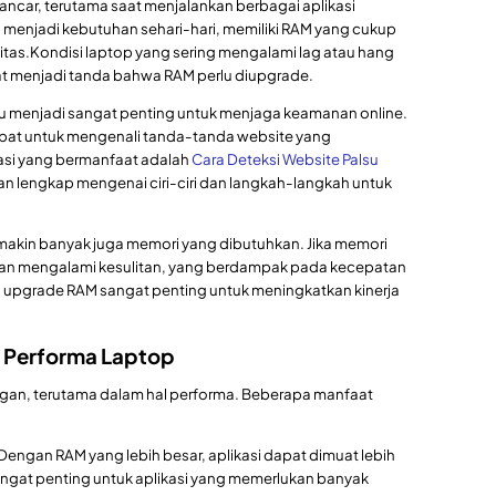
ancar, terutama saat menjalankan berbagai aplikasi
g menjadi kebutuhan sehari-hari, memiliki RAM yang cukup
tas.Kondisi laptop yang sering mengalami lag atau hang
at menjadi tanda bahwa RAM perlu diupgrade.
palsu menjadi sangat penting untuk menjaga keamanan online.
pat untuk mengenali tanda-tanda website yang
asi yang bermanfaat adalah
Cara Deteksi Website Palsu
 lengkap mengenai ciri-ciri dan langkah-langkah untuk
makin banyak juga memori yang dibutuhkan. Jika memori
akan mengalami kesulitan, yang berdampak pada kecepatan
u, upgrade RAM sangat penting untuk meningkatkan kinerja
 Performa Laptop
n, terutama dalam hal performa. Beberapa manfaat
Dengan RAM yang lebih besar, aplikasi dapat dimuat lebih
 sangat penting untuk aplikasi yang memerlukan banyak