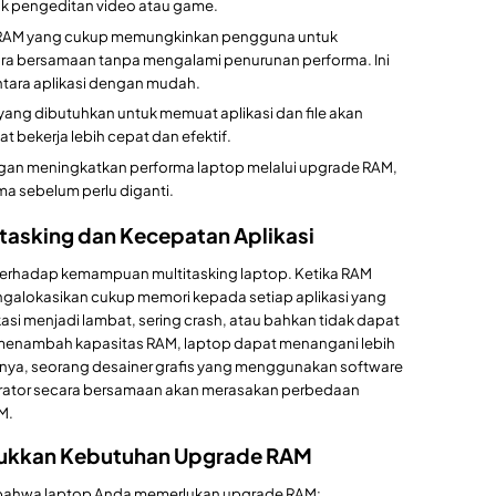
ak pengeditan video atau game.
 RAM yang cukup memungkinkan pengguna untuk
ara bersamaan tanpa mengalami penurunan performa. Ini
tara aplikasi dengan mudah.
ang dibutuhkan untuk memuat aplikasi dan file akan
 bekerja lebih cepat dan efektif.
an meningkatkan performa laptop melalui upgrade RAM,
ma sebelum perlu diganti.
asking dan Kecepatan Aplikasi
terhadap kemampuan multitasking laptop. Ketika RAM
engalokasikan cukup memori kepada setiap aplikasi yang
asi menjadi lambat, sering crash, atau bahkan tidak dapat
 menambah kapasitas RAM, laptop dapat menangani lebih
alnya, seorang desainer grafis yang menggunakan software
strator secara bersamaan akan merasakan perbedaan
M.
jukkan Kebutuhan Upgrade RAM
bahwa laptop Anda memerlukan upgrade RAM: