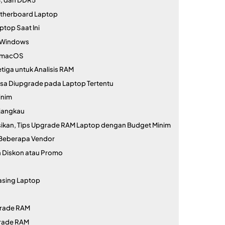
otherboard Laptop
top Saat Ini
i Windows
i macOS
iga untuk Analisis RAM
isa Diupgrade pada Laptop Tertentu
inim
rjangkau
ikan, Tips Upgrade RAM Laptop dengan Budget Minim
 Beberapa Vendor
 Diskon atau Promo
sing Laptop
grade RAM
rade RAM