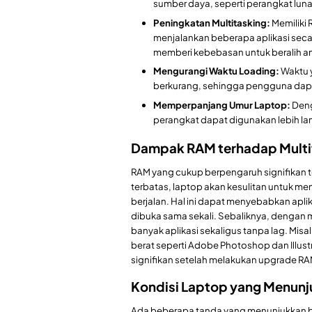
sumber daya, seperti perangkat lun
Peningkatan Multitasking:
Memiliki
menjalankan beberapa aplikasi sec
memberi kebebasan untuk beralih an
Mengurangi Waktu Loading:
Waktu y
berkurang, sehingga pengguna dapat
Memperpanjang Umur Laptop:
Deng
perangkat dapat digunakan lebih la
Dampak RAM terhadap Multit
RAM yang cukup berpengaruh signifikan 
terbatas, laptop akan kesulitan untuk m
berjalan. Hal ini dapat menyebabkan aplik
dibuka sama sekali. Sebaliknya, dengan
banyak aplikasi sekaligus tanpa lag. Mis
berat seperti Adobe Photoshop dan Illu
signifikan setelah melakukan upgrade RA
Kondisi Laptop yang Menun
Ada beberapa tanda yang menunjukkan 