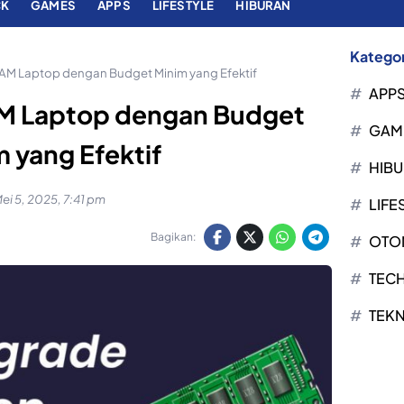
CK
GAMES
APPS
LIFESTYLE
HIBURAN
Kategor
AM Laptop dengan Budget Minim yang Efektif
APP
AM Laptop dengan Budget
GAM
 yang Efektif
HIB
ei 5, 2025, 7:41 pm
LIFE
Bagikan:
OTO
TEC
TEK