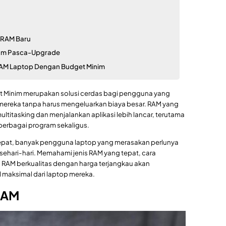
i RAM Baru
mum Pasca-Upgrade
 RAM Laptop Dengan Budget Minim
 Minim merupakan solusi cerdas bagi pengguna yang
mereka tanpa harus mengeluarkan biaya besar. RAM yang
titasking dan menjalankan aplikasi lebih lancar, terutama
berbagai program sekaligus.
pat, banyak pengguna laptop yang merasakan perlunya
ehari-hari. Memahami jenis RAM yang tepat, cara
h RAM berkualitas dengan harga terjangkau akan
aksimal dari laptop mereka.
RAM