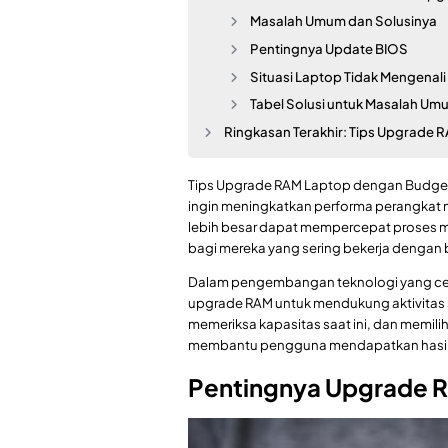
Masalah Umum dan Solusinya
Pentingnya Update BIOS
Situasi Laptop Tidak Mengenal
Tabel Solusi untuk Masalah U
Ringkasan Terakhir: Tips Upgrade
Tips Upgrade RAM Laptop dengan Budget
ingin meningkatkan performa perangkat 
lebih besar dapat mempercepat proses mul
bagi mereka yang sering bekerja dengan 
Dalam pengembangan teknologi yang ce
upgrade RAM untuk mendukung aktivitas s
memeriksa kapasitas saat ini, dan memili
membantu pengguna mendapatkan hasil m
Pentingnya Upgrade 