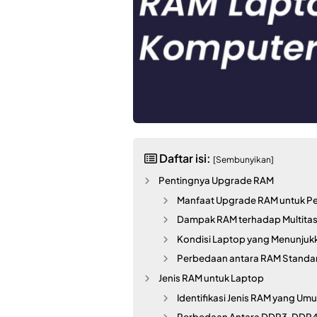
Daftar isi:
[Sembunyikan]
Pentingnya Upgrade RAM
Manfaat Upgrade RAM untuk P
Dampak RAM terhadap Multitas
Kondisi Laptop yang Menunju
Perbedaan antara RAM Standa
Jenis RAM untuk Laptop
Identifikasi Jenis RAM yang U
Perbedaan Antara DDR3, DDR4