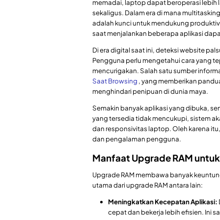
memadai, laptop dapat beroperasi lebih l
sekaligus. Dalam era di mana multitaskin
adalah kunci untuk mendukung produktivi
saat menjalankan beberapa aplikasi dap
Di era digital saat ini, deteksi website 
Pengguna perlu mengetahui cara yang te
mencurigakan. Salah satu sumber inform
Saat Browsing
, yang memberikan panduan
menghindari penipuan di dunia maya.
Semakin banyak aplikasi yang dibuka, se
yang tersedia tidak mencukupi, sistem 
dan responsivitas laptop. Oleh karena it
dan pengalaman pengguna.
Manfaat Upgrade RAM untuk
Upgrade RAM membawa banyak keuntunga
utama dari upgrade RAM antara lain:
Meningkatkan Kecepatan Aplikasi:
cepat dan bekerja lebih efisien. Ini