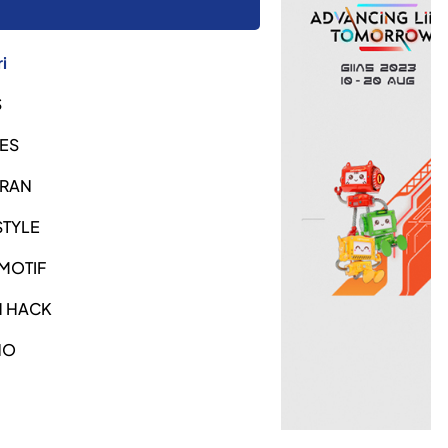
i
S
ES
URAN
STYLE
MOTIF
H HACK
NO