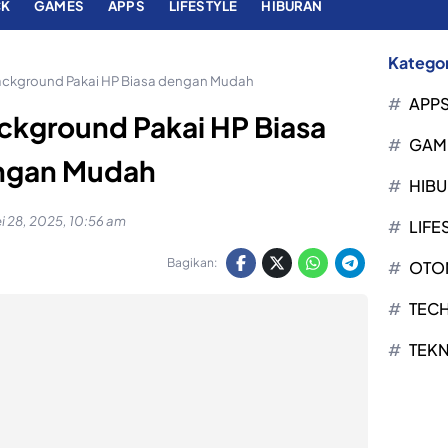
CK
GAMES
APPS
LIFESTYLE
HIBURAN
Kategor
 Background Pakai HP Biasa dengan Mudah
APP
ackground Pakai HP Biasa
GAM
ngan Mudah
HIB
i 28, 2025, 10:56 am
LIFE
Bagikan:
OTO
TEC
TEK