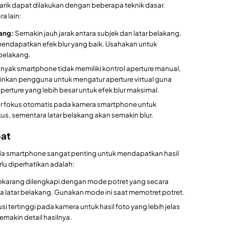
rik dapat dilakukan dengan beberapa teknik dasar.
a lain:
kang:
Semakin jauh jarak antara subjek dan latar belakang,
endapatkan efek blur yang baik. Usahakan untuk
 belakang.
yak smartphone tidak memiliki kontrol aperture manual,
nkan pengguna untuk mengatur aperture virtual guna
aperture yang lebih besar untuk efek blur maksimal.
r fokus otomatis pada kamera smartphone untuk
s, sementara latar belakang akan semakin blur.
pat
 smartphone sangat penting untuk mendapatkan hasil
u diperhatikan adalah:
karang dilengkapi dengan mode potret yang secara
a latar belakang. Gunakan mode ini saat memotret potret.
lusi tertinggi pada kamera untuk hasil foto yang lebih jelas
emakin detail hasilnya.