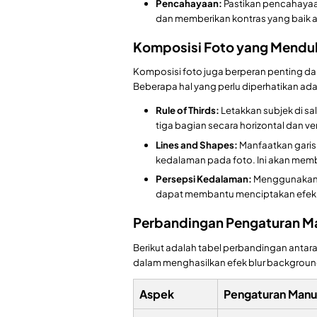
Pencahayaan:
Pastikan pencahayaa
dan memberikan kontras yang baik an
Komposisi Foto yang Menduk
Komposisi foto juga berperan penting da
Beberapa hal yang perlu diperhatikan ada
Rule of Thirds:
Letakkan subjek di sa
tiga bagian secara horizontal dan v
Lines and Shapes:
Manfaatkan garis
kedalaman pada foto. Ini akan membu
Persepsi Kedalaman:
Menggunakan b
dapat membantu menciptakan efek 3
Perbandingan Pengaturan M
Berikut adalah tabel perbandingan anta
dalam menghasilkan efek blur backgroun
Aspek
Pengaturan Manu