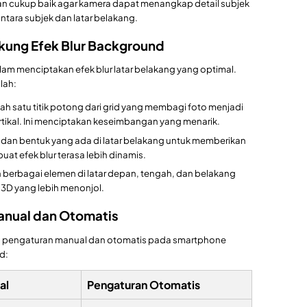
n cukup baik agar kamera dapat menangkap detail subjek
tara subjek dan latar belakang.
ung Efek Blur Background
lam menciptakan efek blur latar belakang yang optimal.
lah:
lah satu titik potong dari grid yang membagi foto menjadi
ertikal. Ini menciptakan keseimbangan yang menarik.
 dan bentuk yang ada di latar belakang untuk memberikan
at efek blur terasa lebih dinamis.
erbagai elemen di latar depan, tengah, dan belakang
D yang lebih menonjol.
anual dan Otomatis
ra pengaturan manual dan otomatis pada smartphone
d:
al
Pengaturan Otomatis