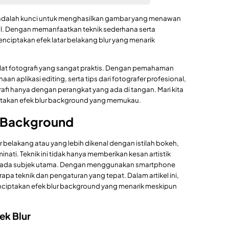
sa adalah kunci untuk menghasilkan gambar yang menawan
al. Dengan memanfaatkan teknik sederhana serta
nciptakan efek latar belakang blur yang menarik
 alat fotografi yang sangat praktis. Dengan pemahaman
n aplikasi editing, serta tips dari fotografer profesional,
afi hanya dengan perangkat yang ada di tangan. Mari kita
iptakan efek blur background yang memukau.
r Background
ar belakang atau yang lebih dikenal dengan istilah bokeh,
nati. Teknik ini tidak hanya memberikan kesan artistik
 pada subjek utama. Dengan menggunakan smartphone
rapa teknik dan pengaturan yang tepat. Dalam artikel ini,
ciptakan efek blur background yang menarik meskipun
ek Blur