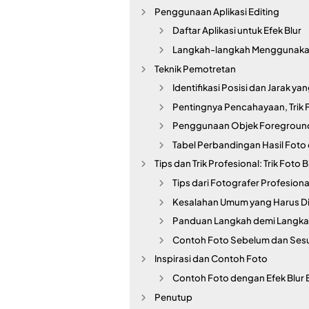
Penggunaan Aplikasi Editing
Daftar Aplikasi untuk Efek Blur
Langkah-langkah Menggunakan
Teknik Pemotretan
Identifikasi Posisi dan Jarak yan
Pentingnya Pencahayaan, Trik 
Penggunaan Objek Foregroun
Tabel Perbandingan Hasil Foto 
Tips dan Trik Profesional: Trik Foto
Tips dari Fotografer Profesiona
Kesalahan Umum yang Harus Di
Panduan Langkah demi Langkah
Contoh Foto Sebelum dan Sesu
Inspirasi dan Contoh Foto
Contoh Foto dengan Efek Blur
Penutup