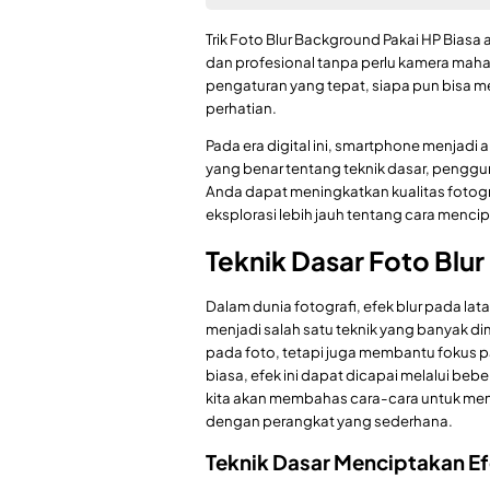
Trik Foto Blur Background Pakai HP Bia
dan profesional tanpa perlu kamera mah
pengaturan yang tepat, siapa pun bisa me
perhatian.
Pada era digital ini, smartphone menjadi
yang benar tentang teknik dasar, penggunaa
Anda dapat meningkatkan kualitas fotogr
eksplorasi lebih jauh tentang cara menc
Teknik Dasar Foto Blu
Dalam dunia fotografi, efek blur pada lat
menjadi salah satu teknik yang banyak dimi
pada foto, tetapi juga membantu fokus
biasa, efek ini dapat dicapai melalui bebe
kita akan membahas cara-cara untuk men
dengan perangkat yang sederhana.
Teknik Dasar Menciptakan Ef