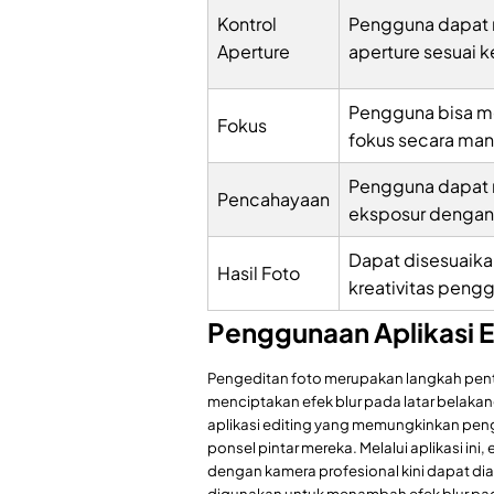
Kontrol
Pengguna dapat
Aperture
aperture sesuai 
Pengguna bisa mem
Fokus
fokus secara man
Pengguna dapat
Pencahayaan
eksposur dengan 
Dapat disesuaik
Hasil Foto
kreativitas peng
Penggunaan Aplikasi E
Pengeditan foto merupakan langkah pent
menciptakan efek blur pada latar belak
aplikasi editing yang memungkinkan pe
ponsel pintar mereka. Melalui aplikasi in
dengan kamera profesional kini dapat dia
digunakan untuk menambah efek blur pad