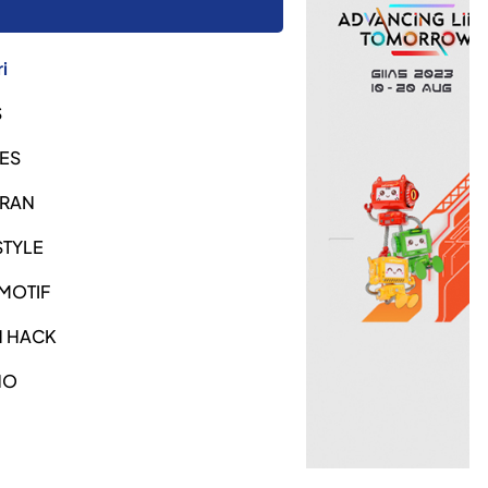
i
S
ES
URAN
STYLE
MOTIF
H HACK
NO