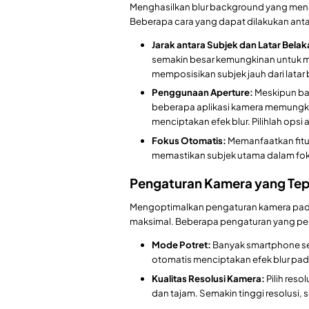
Menghasilkan blur background yang mena
Beberapa cara yang dapat dilakukan antar
Jarak antara Subjek dan Latar Bela
semakin besar kemungkinan untuk m
memposisikan subjek jauh dari latar
Penggunaan Aperture:
Meskipun ban
beberapa aplikasi kamera memungki
menciptakan efek blur. Pilihlah opsi 
Fokus Otomatis:
Memanfaatkan fitu
memastikan subjek utama dalam foku
Pengaturan Kamera yang Te
Mengoptimalkan pengaturan kamera pada
maksimal. Beberapa pengaturan yang perl
Mode Potret:
Banyak smartphone se
otomatis menciptakan efek blur pad
Kualitas Resolusi Kamera:
Pilih reso
dan tajam. Semakin tinggi resolusi, s