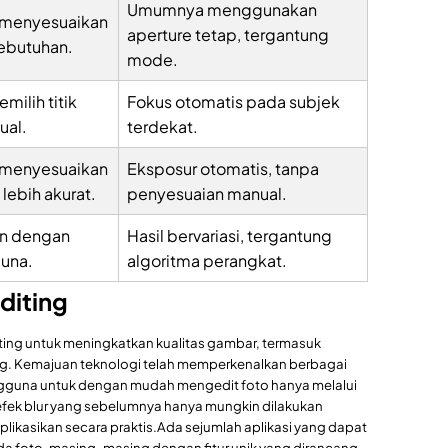
Umumnya menggunakan
 menyesuaikan
aperture tetap, tergantung
kebutuhan.
mode.
ilih titik
Fokus otomatis pada subjek
ual.
terdekat.
 menyesuaikan
Eksposur otomatis, tanpa
lebih akurat.
penyesuaian manual.
an dengan
Hasil bervariasi, tergantung
guna.
algoritma perangkat.
diting
ing untuk meningkatkan kualitas gambar, termasuk
ang. Kemajuan teknologi telah memperkenalkan berbagai
ngguna untuk dengan mudah mengedit foto hanya melalui
i, efek blur yang sebelumnya hanya mungkin dilakukan
plikasikan secara praktis.Ada sejumlah aplikasi yang dapat
a foto, masing-masing dengan fitur unik yang dirancang