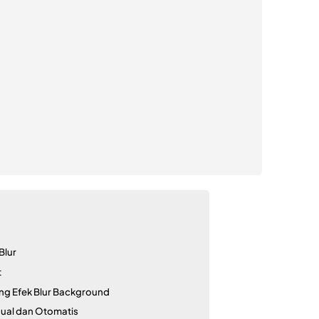
Blur
t
g Efek Blur Background
ual dan Otomatis