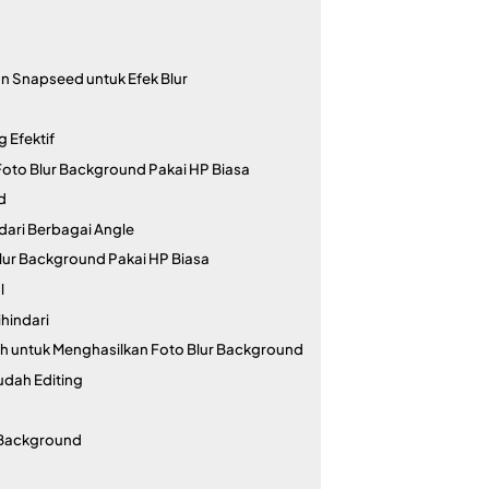
 Snapseed untuk Efek Blur
g Efektif
Foto Blur Background Pakai HP Biasa
d
dari Berbagai Angle
 Blur Background Pakai HP Biasa
l
hindari
 untuk Menghasilkan Foto Blur Background
dah Editing
 Background