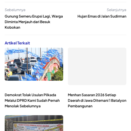
Sebelumnya
Selanjutnya
Gunung Semeru Erupsi Lagi, Warga
Hujan Emas di Jalan Sudirman
Diminta Menjauh dari Besuk
Kobokan
Artikel Terkait
Demokrat Tolak Usulan Pilkada
Menhan Sasaran 2026 Setiap
Melalui DPRD Kami Sudah Pernah
Daerah di Jawa Ditemani 1 Batalyon
Menolak Sebelumnya
Pembangunan