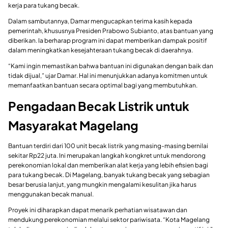
kerja para tukang becak.
Dalam sambutannya, Damar mengucapkan terima kasih kepada
pemerintah, khususnya Presiden Prabowo Subianto, atas bantuan yang
diberikan. Ia berharap program ini dapat memberikan dampak positif
dalam meningkatkan kesejahteraan tukang becak di daerahnya.
“Kami ingin memastikan bahwa bantuan ini digunakan dengan baik dan
tidak dijual,” ujar Damar. Hal ini menunjukkan adanya komitmen untuk
memanfaatkan bantuan secara optimal bagi yang membutuhkan.
Pengadaan Becak Listrik untuk
Masyarakat Magelang
Bantuan terdiri dari 100 unit becak listrik yang masing-masing bernilai
sekitar Rp22 juta. Ini merupakan langkah kongkret untuk mendorong
perekonomian lokal dan memberikan alat kerja yang lebih efisien bagi
para tukang becak. Di Magelang, banyak tukang becak yang sebagian
besar berusia lanjut, yang mungkin mengalami kesulitan jika harus
menggunakan becak manual.
Proyek ini diharapkan dapat menarik perhatian wisatawan dan
mendukung perekonomian melalui sektor pariwisata. “Kota Magelang