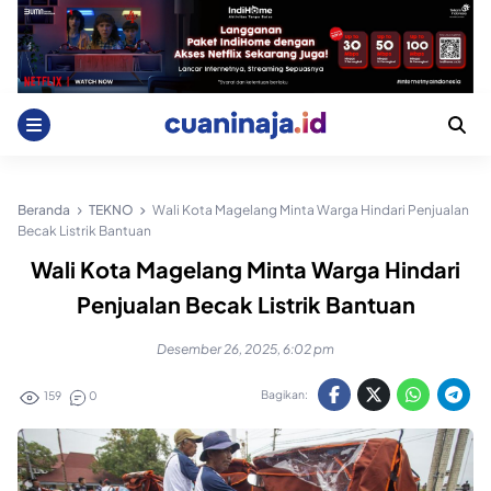
Skip
to
content
Beranda
TEKNO
Wali Kota Magelang Minta Warga Hindari Penjualan
Becak Listrik Bantuan
Wali Kota Magelang Minta Warga Hindari
Penjualan Becak Listrik Bantuan
Desember 26, 2025, 6:02 pm
Bagikan:
159
0