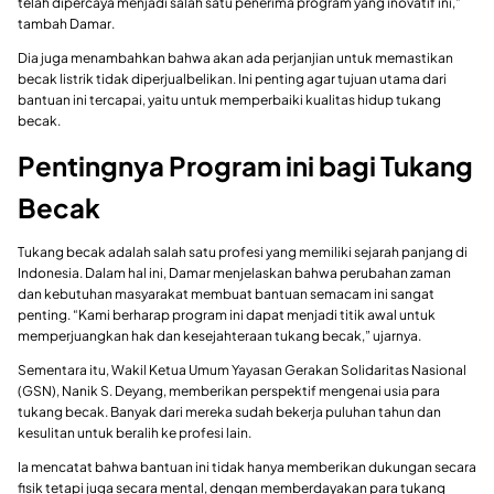
telah dipercaya menjadi salah satu penerima program yang inovatif ini,”
tambah Damar.
Dia juga menambahkan bahwa akan ada perjanjian untuk memastikan
becak listrik tidak diperjualbelikan. Ini penting agar tujuan utama dari
bantuan ini tercapai, yaitu untuk memperbaiki kualitas hidup tukang
becak.
Pentingnya Program ini bagi Tukang
Becak
Tukang becak adalah salah satu profesi yang memiliki sejarah panjang di
Indonesia. Dalam hal ini, Damar menjelaskan bahwa perubahan zaman
dan kebutuhan masyarakat membuat bantuan semacam ini sangat
penting. “Kami berharap program ini dapat menjadi titik awal untuk
memperjuangkan hak dan kesejahteraan tukang becak,” ujarnya.
Sementara itu, Wakil Ketua Umum Yayasan Gerakan Solidaritas Nasional
(GSN), Nanik S. Deyang, memberikan perspektif mengenai usia para
tukang becak. Banyak dari mereka sudah bekerja puluhan tahun dan
kesulitan untuk beralih ke profesi lain.
Ia mencatat bahwa bantuan ini tidak hanya memberikan dukungan secara
fisik tetapi juga secara mental, dengan memberdayakan para tukang