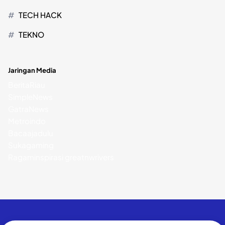
TECH HACK
TEKNO
Jaringan Media
BeritaRiau
SimpleNews
GatraNews
Metroindo
Bacaajadulu
Sukagaming
Ragaminspirasi
greatnwrivers