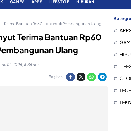
CK
GAMES
APPS
LIFESTYLE
HIBURAN
Kategor
t Terima Bantuan Rp60 Juta untuk Pembangunan Ulang
APP
yut Terima Bantuan Rp60
GAM
 Pembangunan Ulang
HIB
uari 12, 2026, 6:36 am
LIFE
Bagikan:
OTO
TEC
TEK