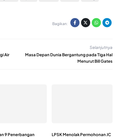
Bagikan:
Selanjutnya
i Air
Masa Depan Dunia Bergantung pada Tiga Hal
Menurut Bill Gates
kan 9 Penerbangan
LPSK Menolak Permohonan JC