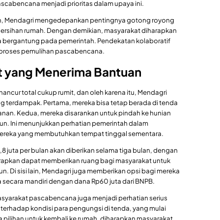
ascabencana menjadi prioritas dalam upaya ini.
n, Mendagri mengedepankan pentingnya gotong royong
bersihan rumah. Dengan demikian, masyarakat diharapkan
ya bergantung pada pemerintah. Pendekatan kolaboratif
 proses pemulihan pascabencana.
t yang Menerima Bantuan
ancur total cukup rumit, dan oleh karena itu, Mendagri
 terdampak. Pertama, mereka bisa tetap berada di tenda
nan. Kedua, mereka disarankan untuk pindah ke hunian
un. Ini menunjukkan perhatian pemerintah dalam
mereka yang membutuhkan tempat tinggal sementara.
,8 juta per bulan akan diberikan selama tiga bulan, dengan
arapkan dapat memberikan ruang bagi masyarakat untuk
. Di sisi lain, Mendagri juga memberikan opsi bagi mereka
secara mandiri dengan dana Rp60 juta dari BNPB.
asyarakat pascabencana juga menjadi perhatian serius
terhadap kondisi para pengungsi di tenda, yang mulai
 pilihan untuk kembali ke rumah, diharapkan masyarakat