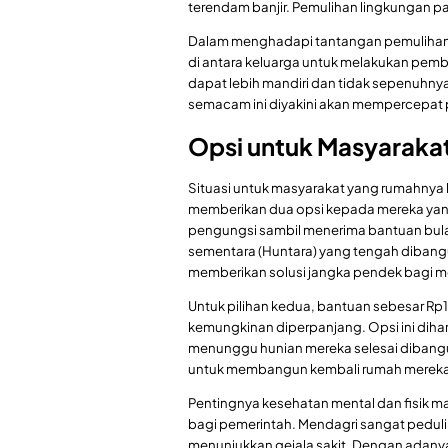
terendam banjir. Pemulihan lingkungan p
Dalam menghadapi tantangan pemuliha
di antara keluarga untuk melakukan pem
dapat lebih mandiri dan tidak sepenuhn
semacam ini diyakini akan mempercepat
Opsi untuk Masyaraka
Situasi untuk masyarakat yang rumahnya h
memberikan dua opsi kepada mereka yang
pengungsi sambil menerima bantuan bula
sementara (Huntara) yang tengah dibang
memberikan solusi jangka pendek bagi 
Untuk pilihan kedua, bantuan sebesar Rp1
kemungkinan diperpanjang. Opsi ini dih
menunggu hunian mereka selesai dibangun
untuk membangun kembali rumah mereka 
Pentingnya kesehatan mental dan fisik m
bagi pemerintah. Mendagri sangat peduli 
menunjukkan gejala sakit. Dengan adanya