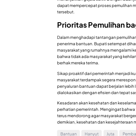
dapat mempercepat proses pemulihan me
tersebut.
Prioritas Pemulihan 
Dalam menghadapi tantangan pemulihan
penerima bantuan. Bupati setempat diha
masyarakat yang rumahnya mengalami ker
bahwa tidak ada masyarakat yang kehil
berhak mereka terima.
Sikap proaktif dari pemerintah menjadi ku
masyarakat terdampak segera merespon 
penyaluran bantuan dapat berjalan lebih 
dialokasikan dengan efisien dan tepat sa
Kesadaran akan kesehatan dan keselamat
perhatian pemerintah. Mengingat bahwa t
terus mendorong agar masyarakat berger
demikian, kesehatan dan kesejahteraan m
Bantuan
Hanyut
Juta
Pemba