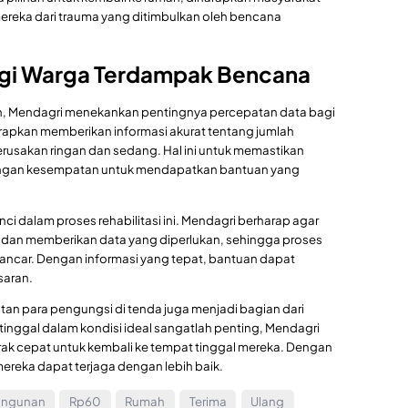
reka dari trauma yang ditimbulkan oleh bencana
bagi Warga Terdampak Bencana
, Mendagri menekankan pentingnya percepatan data bagi
rapkan memberikan informasi akurat tentang jumlah
usakan ringan dan sedang. Hal ini untuk memastikan
angan kesempatan untuk mendapatkan bantuan yang
nci dalam proses rehabilitasi ini. Mendagri berharap agar
dan memberikan data yang diperlukan, sehingga proses
lancar. Dengan informasi yang tepat, bantuan dapat
saran.
an para pengungsi di tenda juga menjadi bagian dari
inggal dalam kondisi ideal sangatlah penting, Mendagri
ak cepat untuk kembali ke tempat tinggal mereka. Dengan
ereka dapat terjaga dengan lebih baik.
ngunan
Rp60
Rumah
Terima
Ulang