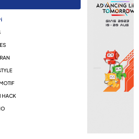
i
S
ES
URAN
STYLE
MOTIF
H HACK
NO