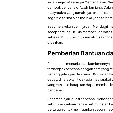
juga menjabat sebagai Menteri Dalam Neg
dampak bencana di Aceh Tamiang. Dala
masyarakat yang rumahnya terkena dampa
segera diterima oleh mereka yang terda
Saat melakukan peninjauan, Mendagri me
secepat mungkin. Dia memberikan batas wa
sebesar Rp15 juta untuk rumah rusak ring
dicairkan.
Pemberian Bantuan dar
Pemerintah menunjukkan komitmennya d
terdampak bencana dengan cara yang te
Penanggulangan Bencana (BNPB) dan Bada
cepat, diharapkan tidak ada masyarakat 
yang efisien diharapkan dapat memberika
bencana.
Saat meninjau lokasi bencana, Mendagri
kebutuhan sehari-hari seperti mi instan
bertujuan untuk meringankan beban mas