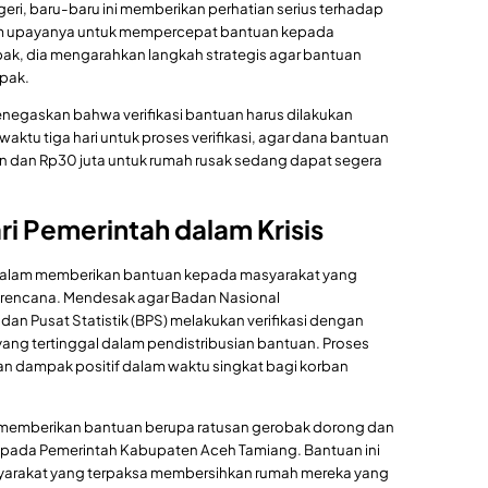
eri, baru-baru ini memberikan perhatian serius terhadap
m upayanya untuk mempercepat bantuan kepada
k, dia mengarahkan langkah strategis agar bantuan
mpak.
negaskan bahwa verifikasi bantuan harus dilakukan
ktu tiga hari untuk proses verifikasi, agar dana bantuan
an dan Rp30 juta untuk rumah rusak sedang dapat segera
i Pemerintah dalam Krisis
alam memberikan bantuan kepada masyarakat yang
rencana. Mendesak agar Badan Nasional
n Pusat Statistik (BPS) melakukan verifikasi dengan
yang tertinggal dalam pendistribusian bantuan. Proses
n dampak positif dalam waktu singkat bagi korban
 memberikan bantuan berupa ratusan gerobak dorong dan
 kepada Pemerintah Kabupaten Aceh Tamiang. Bantuan ini
yarakat yang terpaksa membersihkan rumah mereka yang