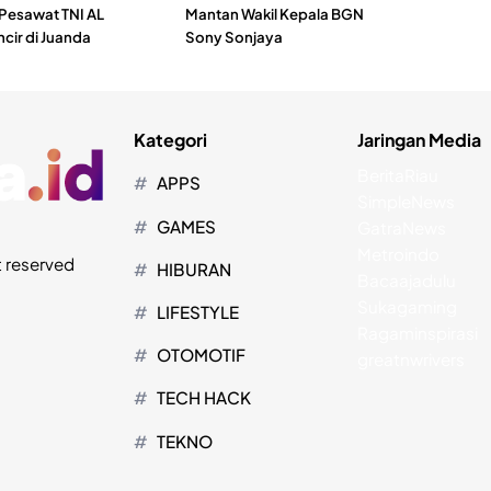
 Pesawat TNI AL
Mantan Wakil Kepala BGN
ncir di Juanda
Sony Sonjaya
Kategori
Jaringan Media
BeritaRiau
APPS
SimpleNews
GAMES
GatraNews
Metroindo
t reserved
HIBURAN
Bacaajadulu
Sukagaming
LIFESTYLE
Ragaminspirasi
OTOMOTIF
greatnwrivers
TECH HACK
TEKNO