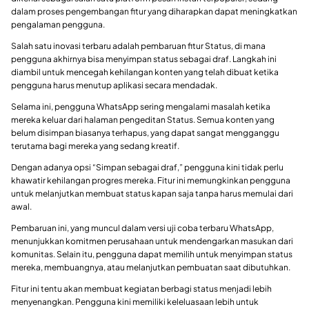
dalam proses pengembangan fitur yang diharapkan dapat meningkatkan
pengalaman pengguna.
Salah satu inovasi terbaru adalah pembaruan fitur Status, di mana
pengguna akhirnya bisa menyimpan status sebagai draf. Langkah ini
diambil untuk mencegah kehilangan konten yang telah dibuat ketika
pengguna harus menutup aplikasi secara mendadak.
Selama ini, pengguna WhatsApp sering mengalami masalah ketika
mereka keluar dari halaman pengeditan Status. Semua konten yang
belum disimpan biasanya terhapus, yang dapat sangat mengganggu
terutama bagi mereka yang sedang kreatif.
Dengan adanya opsi “Simpan sebagai draf,” pengguna kini tidak perlu
khawatir kehilangan progres mereka. Fitur ini memungkinkan pengguna
untuk melanjutkan membuat status kapan saja tanpa harus memulai dari
awal.
Pembaruan ini, yang muncul dalam versi uji coba terbaru WhatsApp,
menunjukkan komitmen perusahaan untuk mendengarkan masukan dari
komunitas. Selain itu, pengguna dapat memilih untuk menyimpan status
mereka, membuangnya, atau melanjutkan pembuatan saat dibutuhkan.
Fitur ini tentu akan membuat kegiatan berbagi status menjadi lebih
menyenangkan. Pengguna kini memiliki keleluasaan lebih untuk