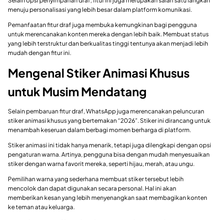
Selain opsi penyimpanan draf, fitur ini juga merupakan salah satu langkah
menuju personalisasi yang lebih besar dalam platform komunikasi.
Pemanfaatan fitur draf juga membuka kemungkinan bagi pengguna
untuk merencanakan konten mereka dengan lebih baik. Membuat status
yang lebih terstruktur dan berkualitas tinggi tentunya akan menjadi lebih
mudah dengan fitur ini.
Mengenal Stiker Animasi Khusus
untuk Musim Mendatang
Selain pembaruan fitur draf, WhatsApp juga merencanakan peluncuran
stiker animasi khusus yang bertemakan “2026”. Stiker ini dirancang untuk
menambah keseruan dalam berbagi momen berharga di platform.
Stiker animasi ini tidak hanya menarik, tetapi juga dilengkapi dengan opsi
pengaturan warna. Artinya, pengguna bisa dengan mudah menyesuaikan
stiker dengan warna favorit mereka, seperti hijau, merah, atau ungu.
Pemilihan warna yang sederhana membuat stiker tersebut lebih
mencolok dan dapat digunakan secara personal. Hal ini akan
memberikan kesan yang lebih menyenangkan saat membagikan konten
ke teman atau keluarga.