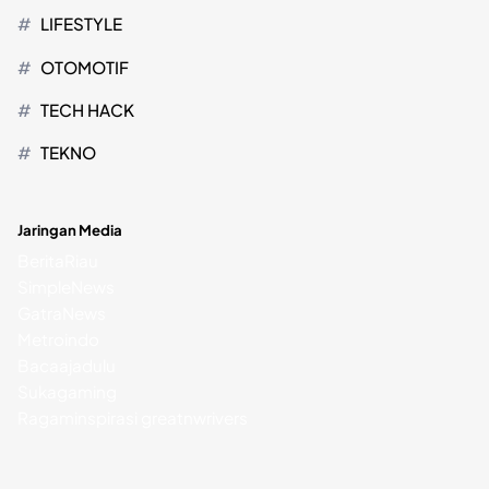
LIFESTYLE
OTOMOTIF
TECH HACK
TEKNO
Jaringan Media
BeritaRiau
SimpleNews
GatraNews
Metroindo
Bacaajadulu
Sukagaming
Ragaminspirasi
greatnwrivers