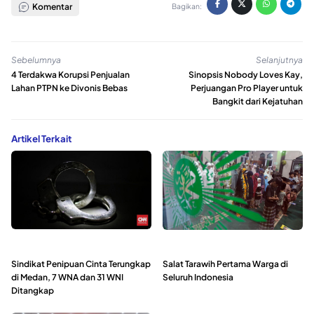
Komentar
Bagikan:
Sebelumnya
Selanjutnya
4 Terdakwa Korupsi Penjualan
Sinopsis Nobody Loves Kay,
Lahan PTPN ke Divonis Bebas
Perjuangan Pro Player untuk
Bangkit dari Kejatuhan
Artikel Terkait
Sindikat Penipuan Cinta Terungkap
Salat Tarawih Pertama Warga di
di Medan, 7 WNA dan 31 WNI
Seluruh Indonesia
Ditangkap