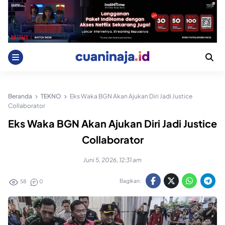
Skip
to
content
Beranda
TEKNO
Eks Waka BGN Akan Ajukan Diri Jadi Justice
Collaborator
Eks Waka BGN Akan Ajukan Diri Jadi Justice
Collaborator
Juni 5, 2026, 12:31 am
Bagikan:
58
0