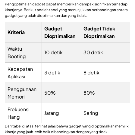
Pengoptimalan gadget dapat memberikan dampak signifikan terhadap
kinerjanya. Berikut adalah tabel yang menunjukkan perbandingan antara
gadget yang telah dioptimalkan dan yang tidak.
Gadget
Gadget Tidak
Kriteria
Dioptimalkan
Dioptimalkan
Waktu
10 detik
30 detik
Booting
Kecepatan
3 detik
8 detik
Aplikasi
Penggunaan
50%
80%
Memori
Frekuensi
Jarang
Sering
Hang
Dari tabel di atas, terlihat jelas bahwa gadget yang dioptimalkan memiliki
kinerja yang jauh lebih baik dibandingkan dengan yang tidak.