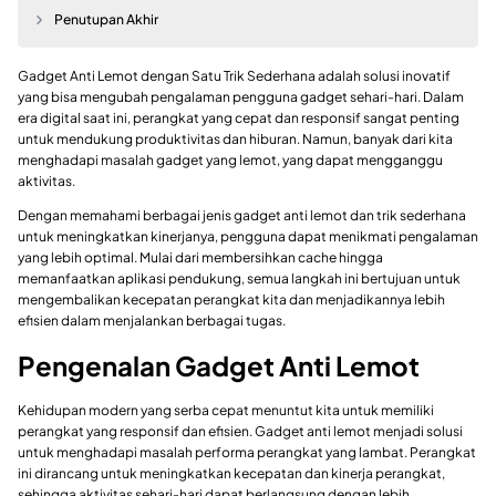
Penutupan Akhir
Gadget Anti Lemot dengan Satu Trik Sederhana adalah solusi inovatif
yang bisa mengubah pengalaman pengguna gadget sehari-hari. Dalam
era digital saat ini, perangkat yang cepat dan responsif sangat penting
untuk mendukung produktivitas dan hiburan. Namun, banyak dari kita
menghadapi masalah gadget yang lemot, yang dapat mengganggu
aktivitas.
Dengan memahami berbagai jenis gadget anti lemot dan trik sederhana
untuk meningkatkan kinerjanya, pengguna dapat menikmati pengalaman
yang lebih optimal. Mulai dari membersihkan cache hingga
memanfaatkan aplikasi pendukung, semua langkah ini bertujuan untuk
mengembalikan kecepatan perangkat kita dan menjadikannya lebih
efisien dalam menjalankan berbagai tugas.
Pengenalan Gadget Anti Lemot
Kehidupan modern yang serba cepat menuntut kita untuk memiliki
perangkat yang responsif dan efisien. Gadget anti lemot menjadi solusi
untuk menghadapi masalah performa perangkat yang lambat. Perangkat
ini dirancang untuk meningkatkan kecepatan dan kinerja perangkat,
sehingga aktivitas sehari-hari dapat berlangsung dengan lebih