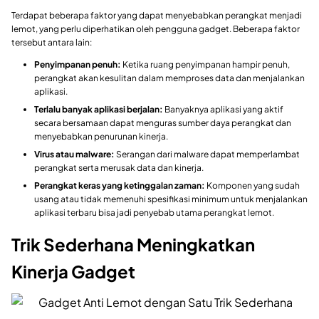
Terdapat beberapa faktor yang dapat menyebabkan perangkat menjadi
lemot, yang perlu diperhatikan oleh pengguna gadget. Beberapa faktor
tersebut antara lain:
Penyimpanan penuh:
Ketika ruang penyimpanan hampir penuh,
perangkat akan kesulitan dalam memproses data dan menjalankan
aplikasi.
Terlalu banyak aplikasi berjalan:
Banyaknya aplikasi yang aktif
secara bersamaan dapat menguras sumber daya perangkat dan
menyebabkan penurunan kinerja.
Virus atau malware:
Serangan dari malware dapat memperlambat
perangkat serta merusak data dan kinerja.
Perangkat keras yang ketinggalan zaman:
Komponen yang sudah
usang atau tidak memenuhi spesifikasi minimum untuk menjalankan
aplikasi terbaru bisa jadi penyebab utama perangkat lemot.
Trik Sederhana Meningkatkan
Kinerja Gadget