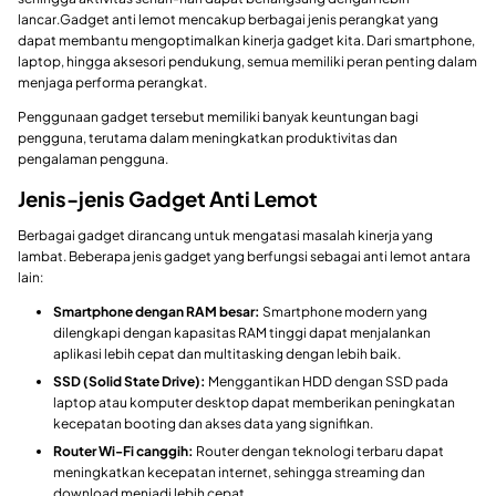
lancar.Gadget anti lemot mencakup berbagai jenis perangkat yang
dapat membantu mengoptimalkan kinerja gadget kita. Dari smartphone,
laptop, hingga aksesori pendukung, semua memiliki peran penting dalam
menjaga performa perangkat.
Penggunaan gadget tersebut memiliki banyak keuntungan bagi
pengguna, terutama dalam meningkatkan produktivitas dan
pengalaman pengguna.
Jenis-jenis Gadget Anti Lemot
Berbagai gadget dirancang untuk mengatasi masalah kinerja yang
lambat. Beberapa jenis gadget yang berfungsi sebagai anti lemot antara
lain:
Smartphone dengan RAM besar:
Smartphone modern yang
dilengkapi dengan kapasitas RAM tinggi dapat menjalankan
aplikasi lebih cepat dan multitasking dengan lebih baik.
SSD (Solid State Drive):
Menggantikan HDD dengan SSD pada
laptop atau komputer desktop dapat memberikan peningkatan
kecepatan booting dan akses data yang signifikan.
Router Wi-Fi canggih:
Router dengan teknologi terbaru dapat
meningkatkan kecepatan internet, sehingga streaming dan
download menjadi lebih cepat.