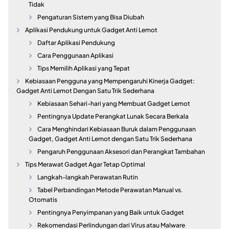
Tidak
Pengaturan Sistem yang Bisa Diubah
Aplikasi Pendukung untuk Gadget Anti Lemot
Daftar Aplikasi Pendukung
Cara Penggunaan Aplikasi
Tips Memilih Aplikasi yang Tepat
Kebiasaan Pengguna yang Mempengaruhi Kinerja Gadget:
Gadget Anti Lemot Dengan Satu Trik Sederhana
Kebiasaan Sehari-hari yang Membuat Gadget Lemot
Pentingnya Update Perangkat Lunak Secara Berkala
Cara Menghindari Kebiasaan Buruk dalam Penggunaan
Gadget, Gadget Anti Lemot dengan Satu Trik Sederhana
Pengaruh Penggunaan Aksesori dan Perangkat Tambahan
Tips Merawat Gadget Agar Tetap Optimal
Langkah-langkah Perawatan Rutin
Tabel Perbandingan Metode Perawatan Manual vs.
Otomatis
Pentingnya Penyimpanan yang Baik untuk Gadget
Rekomendasi Perlindungan dari Virus atau Malware