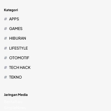
Kategori
APPS
GAMES
HIBURAN
LIFESTYLE
OTOMOTIF
TECH HACK
TEKNO
Jaringan Media
BeritaRiau
SimpleNews