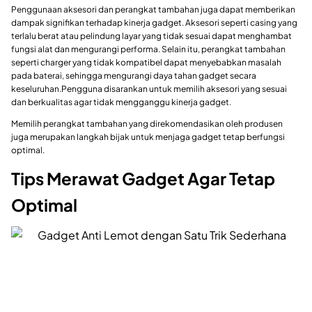
Penggunaan aksesori dan perangkat tambahan juga dapat memberikan
dampak signifikan terhadap kinerja gadget. Aksesori seperti casing yang
terlalu berat atau pelindung layar yang tidak sesuai dapat menghambat
fungsi alat dan mengurangi performa. Selain itu, perangkat tambahan
seperti charger yang tidak kompatibel dapat menyebabkan masalah
pada baterai, sehingga mengurangi daya tahan gadget secara
keseluruhan.Pengguna disarankan untuk memilih aksesori yang sesuai
dan berkualitas agar tidak mengganggu kinerja gadget.
Memilih perangkat tambahan yang direkomendasikan oleh produsen
juga merupakan langkah bijak untuk menjaga gadget tetap berfungsi
optimal.
Tips Merawat Gadget Agar Tetap
Optimal