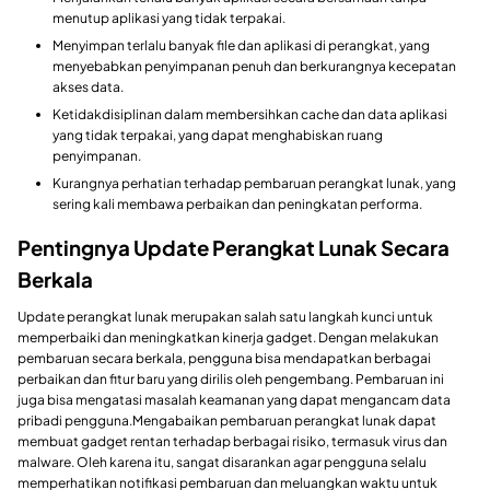
menutup aplikasi yang tidak terpakai.
Menyimpan terlalu banyak file dan aplikasi di perangkat, yang
menyebabkan penyimpanan penuh dan berkurangnya kecepatan
akses data.
Ketidakdisiplinan dalam membersihkan cache dan data aplikasi
yang tidak terpakai, yang dapat menghabiskan ruang
penyimpanan.
Kurangnya perhatian terhadap pembaruan perangkat lunak, yang
sering kali membawa perbaikan dan peningkatan performa.
Pentingnya Update Perangkat Lunak Secara
Berkala
Update perangkat lunak merupakan salah satu langkah kunci untuk
memperbaiki dan meningkatkan kinerja gadget. Dengan melakukan
pembaruan secara berkala, pengguna bisa mendapatkan berbagai
perbaikan dan fitur baru yang dirilis oleh pengembang. Pembaruan ini
juga bisa mengatasi masalah keamanan yang dapat mengancam data
pribadi pengguna.Mengabaikan pembaruan perangkat lunak dapat
membuat gadget rentan terhadap berbagai risiko, termasuk virus dan
malware. Oleh karena itu, sangat disarankan agar pengguna selalu
memperhatikan notifikasi pembaruan dan meluangkan waktu untuk