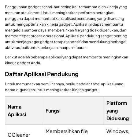
Penggunaan gadget sehari-hari sering kali terhambat oleh kinerja yang
menurun atau lemot. Untuk meningkatkan performa perangkat,
pengguna dapat memanfaatkan aplikasi pendukung yang dirancang
untuk mengoptimalkan kinerja gadget. Aplikasi ini dapat membantu
mengelola sumber daya, membersihkan file yang tidak diperlukan, dan
mempercepat proses operasional. Aplikasi pendukung sangat penting
untuk menjaga agar gadget tetap responsif dan mendukung berbagai
aktivitas, baik untuk pekerjaan maupun hiburan.
Berikut adalah beberapa aplikasi yang dapat membantu meningkatkan
kinerja gadget Anda.
Daftar Aplikasi Pendukung
Untuk memudahkan pemilihannya, berikut adalah tabel aplikasi yang
dapat digunakan untuk meningkatkan kinerja gadget:
Platform
Nama
Fungsi
yang
Aplikasi
Didukung
Membersihkan file
Windows,
CCleaner