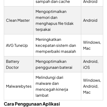
sampah dan cache
Android
Mengoptimalkan
memori dan
Clean Master
Android
menghapus file tidak
terpakai
Meningkatkan
Windows,
AVG TuneUp
kecepatan sistem dan
Mac
memperbaiki masalah
Battery
Mengoptimalkan
Android,
Doctor
penggunaan baterai
iOS
Melindungi dari
Windows,
malware dan
Malwarebytes
Android,
mencegah kinerja
Mac
lambat
Cara Penggunaan Aplikasi