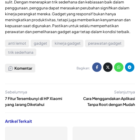
sulit. Dengan menerapkan trik sederhana dan kebiasaan baik dalam
penggunaan, pengguna dapat merasakan perubahan signifikan dalam
kinerja perangkat mereka. Gadget yang responsif bukan hanya
meningkatkan produktivitas, tetapi juga memberikan kenyamanan dan
kepuasan saat digunakan. Pastikan untuk selalu memperhatikan
perawatan dan pemeliharaan gadget agar tetap dalam kondisi terbaik.
anti lemot
gadget
kinerja gadget
perawatan gadget
trik sederhana
Komentar
Bagikan:
Sebelumnya
Selanjutnya
7 Fitur Tersembunyi di HP Xiaomi
Cara Menggandakan Aplikasi
yang Jarang Diketahui
Tanpa Root dengan Mudah
Artikel Terkait