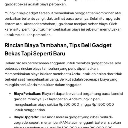
gadget bekas adalah biaya perbaikan.
Mungkin saja gadget tersebut memerlukan penggantian komponen atau
perbaikan tertentu yang tidak terlihat pada awalnya. Selain itu, upgrade
sistem atau aksesori tambahan juga dapat menjadi beban biaya. Oleh
karena itu, penting untuk memperkirakan biaya ini sebelum memutuskan
untuk melakukan pembelian.
Rincian Biaya Tambahan, Tips Beli Gadget
Bekas Tapi Seperti Baru
Dalam proses perencanaan anggaran untuk membeli gadget bekas, ada
beberapa rincian biaya tambahan yang perlu diperhatikan.
Memperkirakan biaya ini akan membantu Anda untuk lebih siap dan tidak
terkejut saat mengeluarkan uang. Berikut adalah beberapa biaya yang
mungkin perlu Anda masukkan dalam anggaran:
Biaya Perbaikan:
Biaya ini dapat bervariasi tergantung pada kondisi
gadget. Misalnya, jika layar pecah, Anda mungkin perlu
mengeluarkan biaya sekitar Rp500.000 hingga Rp1.500.000
untuk penggantian.
Biaya Upgrade:
Jika Anda merasa gadget yang dibeli perlu di-
upgrade, seperti menambah RAM atau mengganti baterai, siapkan
biaya tambahan mulai dari Rp300.000 hingga Rp1.000.000.