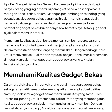
Tips Beli Gadget Bekas Tapi Seperti Baru menjadi pilihan cerdas bagi
banyak orang yang ingin memiliki perangkat berkualitas tanpa harus
merogoh kocek terlalu dalam. Di tengah perkembangan teknologi yang
pesat, banyak gadget bekas yang masih dalam kondisi sangat baik
namun dijual dengan harga jauh lebih terjangkau. Ini menjadikan
pembelian gadget bekas bukan hanya soal hemat biaya, tetapi juga soal
bijak dalam memilih produk.
Memahami kualitas gadget bekas, mencari sumber terpercaya, serta
memeriksa kondisi fisik perangkat menjadi langkah-langkah krusial
dalam memastikan pembelian yang memuaskan. Dengan berbagai cara
untuk memverifikasi kualitas dan reputasi penjual, konsumen kini semakin
dimudahkan dalam mendapatkan gadget bekas yang tak kalah
fungsional dari yang baru.
Memahami Kualitas Gadget Bekas
Dalam era digital saat ini, banyak orang beralih kepada gadget bekas
sebagai alternatif hemat untuk mendapatkan perangkat berkualitas.
Namun, tidak semua gadget bekas memiliki kualitas yang sama. Oleh
karena itu, penting untuk memahami faktor-faktor yang mempengaruhi
kualitas gadget bekas sebelum memutuskan untuk membeli. Dengan
pengetahuan yang cukup, Anda bisa mendapatkan gadget bekas yang