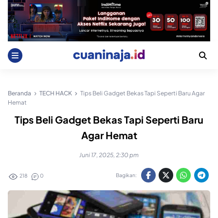
Skip
to
content
Beranda
TECH HACK
Tips Beli Gadget Bekas Tapi Seperti Baru Agar
Hemat
Tips Beli Gadget Bekas Tapi Seperti Baru
Agar Hemat
Juni 17, 2025, 2:30 pm
Bagikan:
218
0