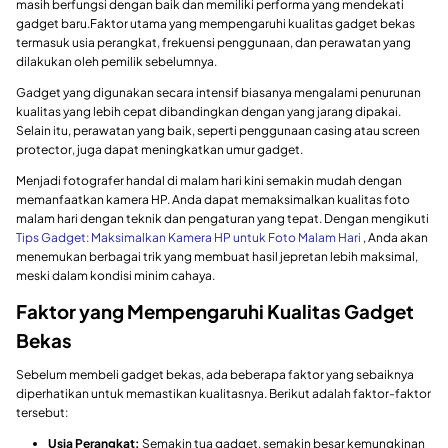
masih berfungsi dengan baik dan memiliki performa yang mendekati
gadget baru.Faktor utama yang mempengaruhi kualitas gadget bekas
termasuk usia perangkat, frekuensi penggunaan, dan perawatan yang
dilakukan oleh pemilik sebelumnya.
Gadget yang digunakan secara intensif biasanya mengalami penurunan
kualitas yang lebih cepat dibandingkan dengan yang jarang dipakai.
Selain itu, perawatan yang baik, seperti penggunaan casing atau screen
protector, juga dapat meningkatkan umur gadget.
Menjadi fotografer handal di malam hari kini semakin mudah dengan
memanfaatkan kamera HP. Anda dapat memaksimalkan kualitas foto
malam hari dengan teknik dan pengaturan yang tepat. Dengan mengikuti
Tips Gadget: Maksimalkan Kamera HP untuk Foto Malam Hari
, Anda akan
menemukan berbagai trik yang membuat hasil jepretan lebih maksimal,
meski dalam kondisi minim cahaya.
Faktor yang Mempengaruhi Kualitas Gadget
Bekas
Sebelum membeli gadget bekas, ada beberapa faktor yang sebaiknya
diperhatikan untuk memastikan kualitasnya. Berikut adalah faktor-faktor
tersebut:
Usia Perangkat:
Semakin tua gadget, semakin besar kemungkinan