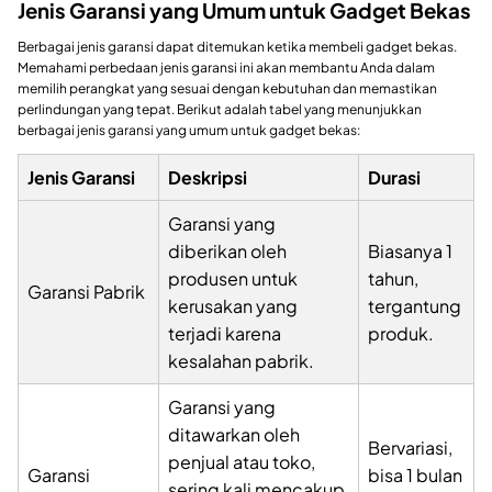
Jenis Garansi yang Umum untuk Gadget Bekas
Berbagai jenis garansi dapat ditemukan ketika membeli gadget bekas.
Memahami perbedaan jenis garansi ini akan membantu Anda dalam
memilih perangkat yang sesuai dengan kebutuhan dan memastikan
perlindungan yang tepat. Berikut adalah tabel yang menunjukkan
berbagai jenis garansi yang umum untuk gadget bekas:
Jenis Garansi
Deskripsi
Durasi
Garansi yang
diberikan oleh
Biasanya 1
produsen untuk
tahun,
Garansi Pabrik
kerusakan yang
tergantung
terjadi karena
produk.
kesalahan pabrik.
Garansi yang
ditawarkan oleh
Bervariasi,
penjual atau toko,
Garansi
bisa 1 bulan
sering kali mencakup