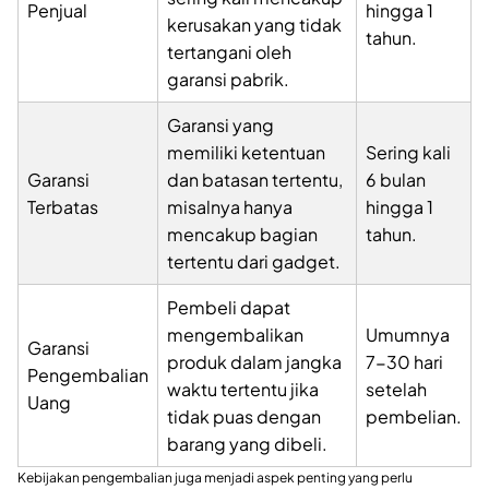
Penjual
hingga 1
kerusakan yang tidak
tahun.
tertangani oleh
garansi pabrik.
Garansi yang
memiliki ketentuan
Sering kali
Garansi
dan batasan tertentu,
6 bulan
Terbatas
misalnya hanya
hingga 1
mencakup bagian
tahun.
tertentu dari gadget.
Pembeli dapat
mengembalikan
Umumnya
Garansi
produk dalam jangka
7-30 hari
Pengembalian
waktu tertentu jika
setelah
Uang
tidak puas dengan
pembelian.
barang yang dibeli.
Kebijakan pengembalian juga menjadi aspek penting yang perlu