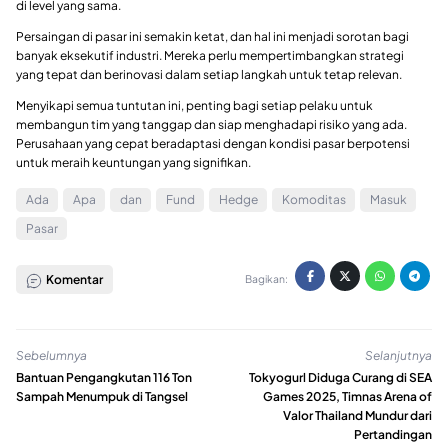
di level yang sama.
Persaingan di pasar ini semakin ketat, dan hal ini menjadi sorotan bagi
banyak eksekutif industri. Mereka perlu mempertimbangkan strategi
yang tepat dan berinovasi dalam setiap langkah untuk tetap relevan.
Menyikapi semua tuntutan ini, penting bagi setiap pelaku untuk
membangun tim yang tanggap dan siap menghadapi risiko yang ada.
Perusahaan yang cepat beradaptasi dengan kondisi pasar berpotensi
untuk meraih keuntungan yang signifikan.
Ada
Apa
dan
Fund
Hedge
Komoditas
Masuk
Pasar
Komentar
Bagikan:
Sebelumnya
Selanjutnya
Bantuan Pengangkutan 116 Ton
Tokyogurl Diduga Curang di SEA
Sampah Menumpuk di Tangsel
Games 2025, Timnas Arena of
Valor Thailand Mundur dari
Pertandingan