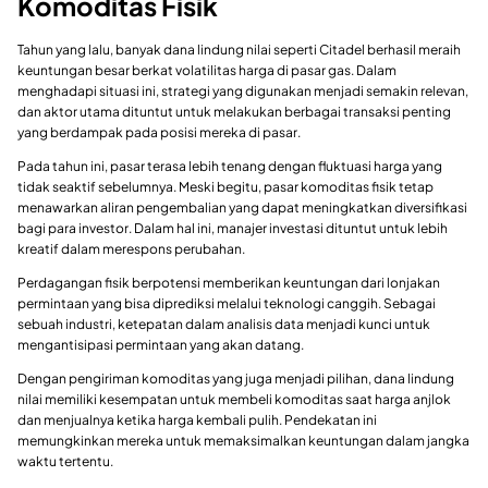
Komoditas Fisik
Tahun yang lalu, banyak dana lindung nilai seperti Citadel berhasil meraih
keuntungan besar berkat volatilitas harga di pasar gas. Dalam
menghadapi situasi ini, strategi yang digunakan menjadi semakin relevan,
dan aktor utama dituntut untuk melakukan berbagai transaksi penting
yang berdampak pada posisi mereka di pasar.
Pada tahun ini, pasar terasa lebih tenang dengan fluktuasi harga yang
tidak seaktif sebelumnya. Meski begitu, pasar komoditas fisik tetap
menawarkan aliran pengembalian yang dapat meningkatkan diversifikasi
bagi para investor. Dalam hal ini, manajer investasi dituntut untuk lebih
kreatif dalam merespons perubahan.
Perdagangan fisik berpotensi memberikan keuntungan dari lonjakan
permintaan yang bisa diprediksi melalui teknologi canggih. Sebagai
sebuah industri, ketepatan dalam analisis data menjadi kunci untuk
mengantisipasi permintaan yang akan datang.
Dengan pengiriman komoditas yang juga menjadi pilihan, dana lindung
nilai memiliki kesempatan untuk membeli komoditas saat harga anjlok
dan menjualnya ketika harga kembali pulih. Pendekatan ini
memungkinkan mereka untuk memaksimalkan keuntungan dalam jangka
waktu tertentu.