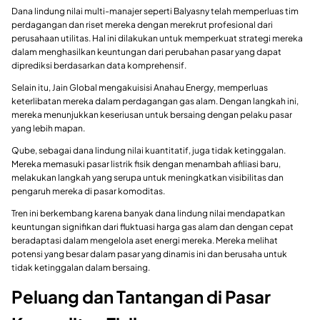
Dana lindung nilai multi-manajer seperti Balyasny telah memperluas tim
perdagangan dan riset mereka dengan merekrut profesional dari
perusahaan utilitas. Hal ini dilakukan untuk memperkuat strategi mereka
dalam menghasilkan keuntungan dari perubahan pasar yang dapat
diprediksi berdasarkan data komprehensif.
Selain itu, Jain Global mengakuisisi Anahau Energy, memperluas
keterlibatan mereka dalam perdagangan gas alam. Dengan langkah ini,
mereka menunjukkan keseriusan untuk bersaing dengan pelaku pasar
yang lebih mapan.
Qube, sebagai dana lindung nilai kuantitatif, juga tidak ketinggalan.
Mereka memasuki pasar listrik fisik dengan menambah afiliasi baru,
melakukan langkah yang serupa untuk meningkatkan visibilitas dan
pengaruh mereka di pasar komoditas.
Tren ini berkembang karena banyak dana lindung nilai mendapatkan
keuntungan signifikan dari fluktuasi harga gas alam dan dengan cepat
beradaptasi dalam mengelola aset energi mereka. Mereka melihat
potensi yang besar dalam pasar yang dinamis ini dan berusaha untuk
tidak ketinggalan dalam bersaing.
Peluang dan Tantangan di Pasar