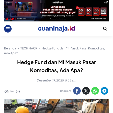
Skip
to
content
Beranda
TECH HACK
Hedge Fund dan MI Masuk Pasar Komoditas,
Ada Apa?
Hedge Fund dan MI Masuk Pasar
Komoditas, Ada Apa?
Desember 19, 2025, 5:53 am
Bagikan:
162
0