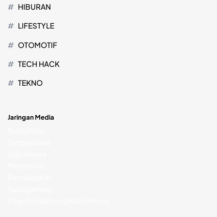
HIBURAN
LIFESTYLE
OTOMOTIF
TECH HACK
TEKNO
Jaringan Media
BeritaRiau
SimpleNews
GatraNews
Metroindo
Bacaajadulu
Sukagaming
Ragaminspirasi
greatnwrivers