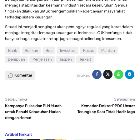
menjaga stabilitas dan keamanan industri secara keseluruhan. Semua
tindakan dilakukan untuk mengembalikan kepercayaan masyarakat
terhadap sistem keuangan.
Situasi ini menjadi pengingat akan pentingnya regulasi yang ketat dalam
menjaga integritas lembaga keuangan di Indonesia. OJK berfungsi tidak
hanya sebagai regulator tetapi juga sebagai pelindung konsumen.
Bank
Berikan
Bos
Investasi
Kasus
Mantap
penipuan
Penjelasan
Taspen
Terkait
Komentar
Bagikan:
Sebelumnya
Selanjutnya
Kampanye Pulsa dan PLN Murah
Kematian Dokter PPDS Unsrat
untuk Penuhi Kebutuhan Harian
Terungkap Saat Tidak Hadir Jaga
dengan Hemat
Artikel Terkait