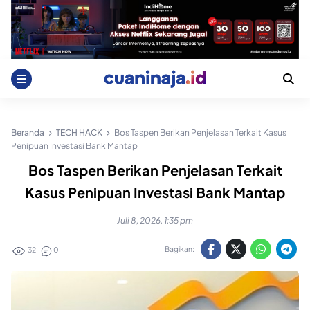
Skip
to
content
Beranda
TECH HACK
Bos Taspen Berikan Penjelasan Terkait Kasus
Penipuan Investasi Bank Mantap
Bos Taspen Berikan Penjelasan Terkait
Kasus Penipuan Investasi Bank Mantap
Juli 8, 2026, 1:35 pm
Bagikan:
32
0