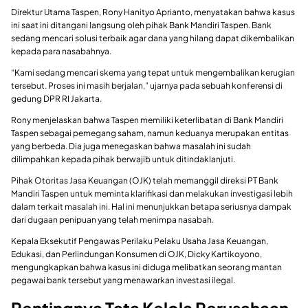
Direktur Utama Taspen, Rony Hanityo Aprianto, menyatakan bahwa kasus
ini saat ini ditangani langsung oleh pihak Bank Mandiri Taspen. Bank
sedang mencari solusi terbaik agar dana yang hilang dapat dikembalikan
kepada para nasabahnya.
“Kami sedang mencari skema yang tepat untuk mengembalikan kerugian
tersebut. Proses ini masih berjalan,” ujarnya pada sebuah konferensi di
gedung DPR RI Jakarta.
Rony menjelaskan bahwa Taspen memiliki keterlibatan di Bank Mandiri
Taspen sebagai pemegang saham, namun keduanya merupakan entitas
yang berbeda. Dia juga menegaskan bahwa masalah ini sudah
dilimpahkan kepada pihak berwajib untuk ditindaklanjuti.
Pihak Otoritas Jasa Keuangan (OJK) telah memanggil direksi PT Bank
Mandiri Taspen untuk meminta klarifikasi dan melakukan investigasi lebih
dalam terkait masalah ini. Hal ini menunjukkan betapa seriusnya dampak
dari dugaan penipuan yang telah menimpa nasabah.
Kepala Eksekutif Pengawas Perilaku Pelaku Usaha Jasa Keuangan,
Edukasi, dan Perlindungan Konsumen di OJK, Dicky Kartikoyono,
mengungkapkan bahwa kasus ini diduga melibatkan seorang mantan
pegawai bank tersebut yang menawarkan investasi ilegal.