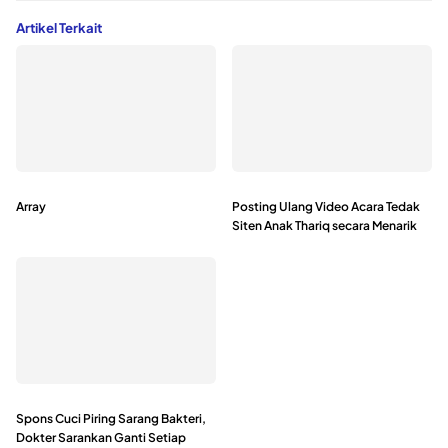
Artikel Terkait
Array
Posting Ulang Video Acara Tedak
Siten Anak Thariq secara Menarik
Spons Cuci Piring Sarang Bakteri,
Dokter Sarankan Ganti Setiap