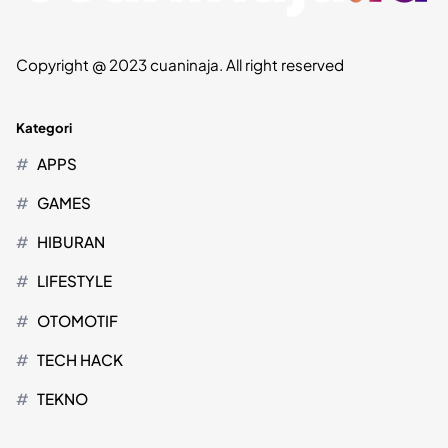
Copyright @ 2023 cuaninaja. All right reserved
Kategori
APPS
GAMES
HIBURAN
LIFESTYLE
OTOMOTIF
TECH HACK
TEKNO