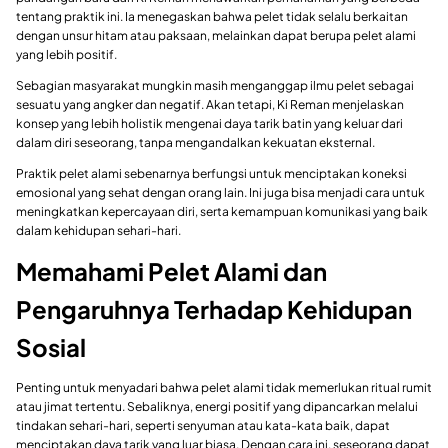
tentang praktik ini. Ia menegaskan bahwa pelet tidak selalu berkaitan
dengan unsur hitam atau paksaan, melainkan dapat berupa pelet alami
yang lebih positif.
Sebagian masyarakat mungkin masih menganggap ilmu pelet sebagai
sesuatu yang angker dan negatif. Akan tetapi, Ki Reman menjelaskan
konsep yang lebih holistik mengenai daya tarik batin yang keluar dari
dalam diri seseorang, tanpa mengandalkan kekuatan eksternal.
Praktik pelet alami sebenarnya berfungsi untuk menciptakan koneksi
emosional yang sehat dengan orang lain. Ini juga bisa menjadi cara untuk
meningkatkan kepercayaan diri, serta kemampuan komunikasi yang baik
dalam kehidupan sehari-hari.
Memahami Pelet Alami dan
Pengaruhnya Terhadap Kehidupan
Sosial
Penting untuk menyadari bahwa pelet alami tidak memerlukan ritual rumit
atau jimat tertentu. Sebaliknya, energi positif yang dipancarkan melalui
tindakan sehari-hari, seperti senyuman atau kata-kata baik, dapat
menciptakan daya tarik yang luar biasa. Dengan cara ini, seseorang dapat