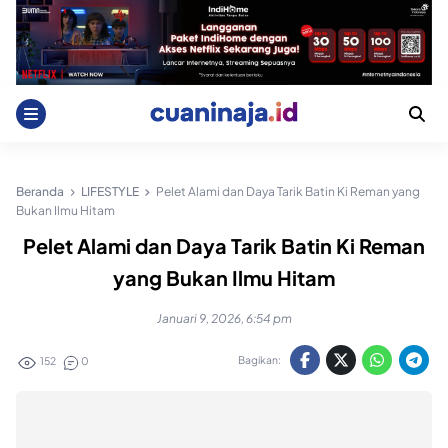
Skip
to
content
Beranda
LIFESTYLE
Pelet Alami dan Daya Tarik Batin Ki Reman yang
Bukan Ilmu Hitam
Pelet Alami dan Daya Tarik Batin Ki Reman
yang Bukan Ilmu Hitam
Januari 9, 2026, 6:54 pm
Bagikan:
152
0