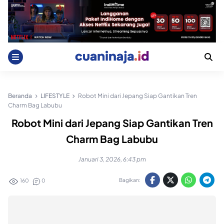
Skip
to
content
Beranda
LIFESTYLE
Robot Mini dari Jepang Siap Gantikan Tren
Charm Bag Labubu
Robot Mini dari Jepang Siap Gantikan Tren
Charm Bag Labubu
Januari 3, 2026, 6:43 pm
Bagikan:
160
0