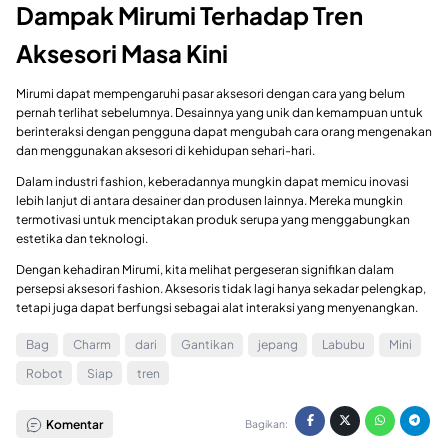
Dampak Mirumi Terhadap Tren
Aksesori Masa Kini
Mirumi dapat mempengaruhi pasar aksesori dengan cara yang belum
pernah terlihat sebelumnya. Desainnya yang unik dan kemampuan untuk
berinteraksi dengan pengguna dapat mengubah cara orang mengenakan
dan menggunakan aksesori di kehidupan sehari-hari.
Dalam industri fashion, keberadannya mungkin dapat memicu inovasi
lebih lanjut di antara desainer dan produsen lainnya. Mereka mungkin
termotivasi untuk menciptakan produk serupa yang menggabungkan
estetika dan teknologi.
Dengan kehadiran Mirumi, kita melihat pergeseran signifikan dalam
persepsi aksesori fashion. Aksesoris tidak lagi hanya sekadar pelengkap,
tetapi juga dapat berfungsi sebagai alat interaksi yang menyenangkan.
Bag
Charm
dari
Gantikan
jepang
Labubu
Mini
Robot
Siap
tren
Komentar
Bagikan: