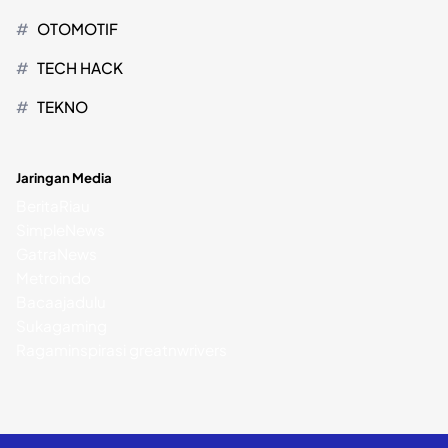
OTOMOTIF
TECH HACK
TEKNO
Jaringan Media
BeritaRiau
SimpleNews
GatraNews
Metroindo
Bacaajadulu
Sukagaming
Ragaminspirasi
greatnwrivers