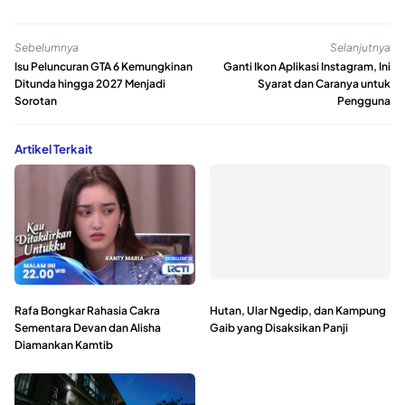
Sebelumnya
Selanjutnya
Isu Peluncuran GTA 6 Kemungkinan
Ganti Ikon Aplikasi Instagram, Ini
Ditunda hingga 2027 Menjadi
Syarat dan Caranya untuk
Sorotan
Pengguna
Artikel Terkait
Rafa Bongkar Rahasia Cakra
Hutan, Ular Ngedip, dan Kampung
Sementara Devan dan Alisha
Gaib yang Disaksikan Panji
Diamankan Kamtib