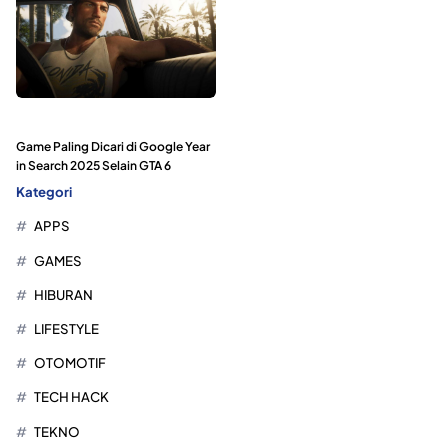
Game Paling Dicari di Google Year
in Search 2025 Selain GTA 6
Kategori
APPS
GAMES
HIBURAN
LIFESTYLE
OTOMOTIF
TECH HACK
TEKNO