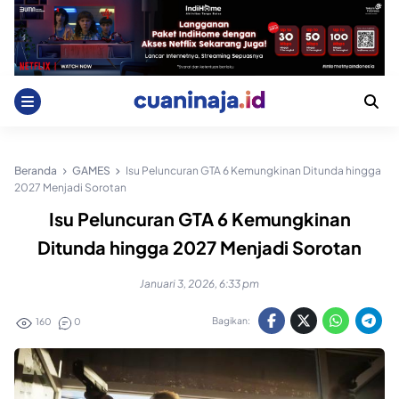
Skip
to
content
Beranda
GAMES
Isu Peluncuran GTA 6 Kemungkinan Ditunda hingga
2027 Menjadi Sorotan
Isu Peluncuran GTA 6 Kemungkinan
Ditunda hingga 2027 Menjadi Sorotan
Januari 3, 2026, 6:33 pm
Bagikan:
160
0