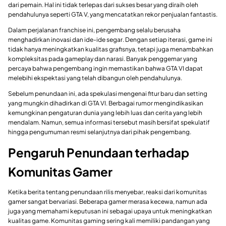
dari pemain. Hal ini tidak terlepas dari sukses besar yang diraih oleh
pendahulunya seperti GTA V, yang mencatatkan rekor penjualan fantastis.
Dalam perjalanan franchise ini, pengembang selalu berusaha
menghadirkan inovasi dan ide-ide segar. Dengan setiap iterasi, game ini
tidak hanya meningkatkan kualitas grafisnya, tetapi juga menambahkan
kompleksitas pada gameplay dan narasi. Banyak penggemar yang
percaya bahwa pengembang ingin memastikan bahwa GTA VI dapat
melebihi ekspektasi yang telah dibangun oleh pendahulunya.
Sebelum penundaan ini, ada spekulasi mengenai fitur baru dan setting
yang mungkin dihadirkan di GTA VI. Berbagai rumor mengindikasikan
kemungkinan pengaturan dunia yang lebih luas dan cerita yang lebih
mendalam. Namun, semua informasi tersebut masih bersifat spekulatif
hingga pengumuman resmi selanjutnya dari pihak pengembang.
Pengaruh Penundaan terhadap
Komunitas Gamer
Ketika berita tentang penundaan rilis menyebar, reaksi dari komunitas
gamer sangat bervariasi. Beberapa gamer merasa kecewa, namun ada
juga yang memahami keputusan ini sebagai upaya untuk meningkatkan
kualitas game. Komunitas gaming sering kali memiliki pandangan yang