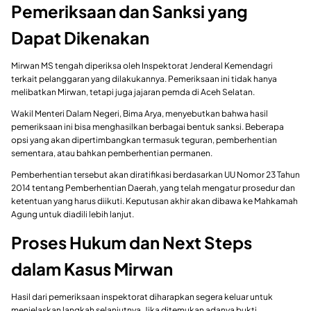
Pemeriksaan dan Sanksi yang
Dapat Dikenakan
Mirwan MS tengah diperiksa oleh Inspektorat Jenderal Kemendagri
terkait pelanggaran yang dilakukannya. Pemeriksaan ini tidak hanya
melibatkan Mirwan, tetapi juga jajaran pemda di Aceh Selatan.
Wakil Menteri Dalam Negeri, Bima Arya, menyebutkan bahwa hasil
pemeriksaan ini bisa menghasilkan berbagai bentuk sanksi. Beberapa
opsi yang akan dipertimbangkan termasuk teguran, pemberhentian
sementara, atau bahkan pemberhentian permanen.
Pemberhentian tersebut akan diratifikasi berdasarkan UU Nomor 23 Tahun
2014 tentang Pemberhentian Daerah, yang telah mengatur prosedur dan
ketentuan yang harus diikuti. Keputusan akhir akan dibawa ke Mahkamah
Agung untuk diadili lebih lanjut.
Proses Hukum dan Next Steps
dalam Kasus Mirwan
Hasil dari pemeriksaan inspektorat diharapkan segera keluar untuk
menjelaskan langkah selanjutnya. Jika ditemukan adanya bukti