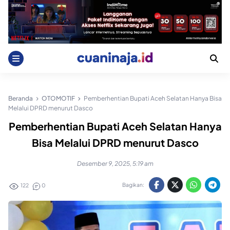
Skip
to
content
Beranda
OTOMOTIF
Pemberhentian Bupati Aceh Selatan Hanya Bisa
Melalui DPRD menurut Dasco
Pemberhentian Bupati Aceh Selatan Hanya
Bisa Melalui DPRD menurut Dasco
Desember 9, 2025, 5:19 am
Bagikan:
122
0