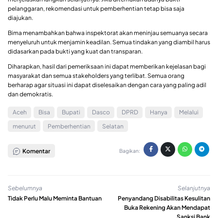
pelanggaran, rekomendasi untuk pemberhentian tetap bisa saja
diajukan.
Bima menambahkan bahwa inspektorat akan meninjau semuanya secara
menyeluruh untuk menjamin keadilan. Semua tindakan yang diambil harus
didasarkan pada bukti yang kuat dan transparan.
Diharapkan, hasil dari pemeriksaan ini dapat memberikan kejelasan bagi
masyarakat dan semua stakeholders yang terlibat. Semua orang
berharap agar situasi ini dapat diselesaikan dengan cara yang paling adil
dan demokratis.
Aceh
Bisa
Bupati
Dasco
DPRD
Hanya
Melalui
menurut
Pemberhentian
Selatan
Komentar
Bagikan:
Sebelumnya
Selanjutnya
Tidak Perlu Malu Meminta Bantuan
Penyandang Disabilitas Kesulitan
Buka Rekening Akan Mendapat
Sanksi Bank