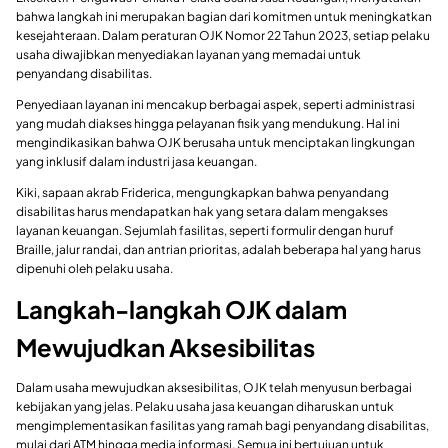
bahwa langkah ini merupakan bagian dari komitmen untuk meningkatkan
kesejahteraan. Dalam peraturan OJK Nomor 22 Tahun 2023, setiap pelaku
usaha diwajibkan menyediakan layanan yang memadai untuk
penyandang disabilitas.
Penyediaan layanan ini mencakup berbagai aspek, seperti administrasi
yang mudah diakses hingga pelayanan fisik yang mendukung. Hal ini
mengindikasikan bahwa OJK berusaha untuk menciptakan lingkungan
yang inklusif dalam industri jasa keuangan.
Kiki, sapaan akrab Friderica, mengungkapkan bahwa penyandang
disabilitas harus mendapatkan hak yang setara dalam mengakses
layanan keuangan. Sejumlah fasilitas, seperti formulir dengan huruf
Braille, jalur randai, dan antrian prioritas, adalah beberapa hal yang harus
dipenuhi oleh pelaku usaha.
Langkah-langkah OJK dalam
Mewujudkan Aksesibilitas
Dalam usaha mewujudkan aksesibilitas, OJK telah menyusun berbagai
kebijakan yang jelas. Pelaku usaha jasa keuangan diharuskan untuk
mengimplementasikan fasilitas yang ramah bagi penyandang disabilitas,
mulai dari ATM hingga media informasi. Semua ini bertujuan untuk