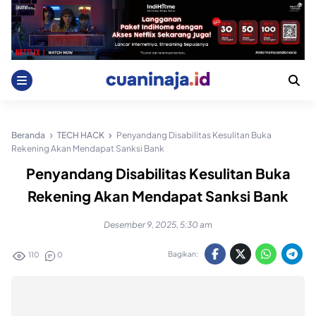
Skip
to
content
Beranda
TECH HACK
Penyandang Disabilitas Kesulitan Buka
Rekening Akan Mendapat Sanksi Bank
Penyandang Disabilitas Kesulitan Buka
Rekening Akan Mendapat Sanksi Bank
Desember 9, 2025, 5:30 am
Bagikan:
110
0