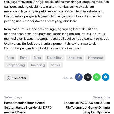
OJK juga menyarankan agar pelaku usaha mendengar langsung masukan
dari penyandang disabilitas. Ini akan membantu mereka dalam
merancang layanan yang lebih relevan dan sesuai dengan kebutuhan.
Dialog antara penyedia layanan dan penyandang disabilitas menjadi
penting untuk menciptakan sistem yang lebih baik.
Komitmen untuk menciptakan lingkungan yang lebih inklusif dan
responsif harus terus diupayakan. Tanpa langkah konkret, tujuan untuk
menyediakan layanan keuangan yang adil bagi semua akan sulit tercapai.
Oleh karena itu, kolaborasi antara pemerintah, sektor swasta, dan
komunitas penyandang disabilitas sangat diperlukan.
Akan
Bank
Buka
Disabilitas
Kesulitan
Mendapat
Penyandang
Rekening
Sanksi
Komentar
Bagikan:
Sebelumnya
Selanjutnya
Pemberhentian Bupati Aceh
Spesifikasi PC GTA 6 dan Ukuran
Selatan Hanya Bisa Melalui DPRD
File Terungkap, Gamer Diminta
menurut Dasco
Siapkan Upgrade