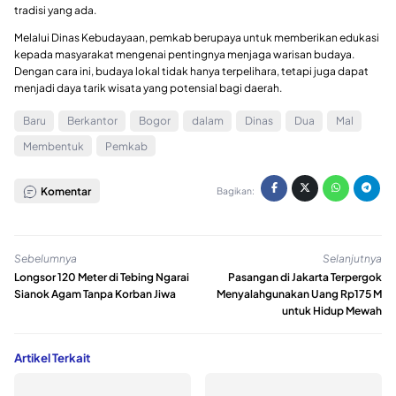
tradisi yang ada.
Melalui Dinas Kebudayaan, pemkab berupaya untuk memberikan edukasi
kepada masyarakat mengenai pentingnya menjaga warisan budaya.
Dengan cara ini, budaya lokal tidak hanya terpelihara, tetapi juga dapat
menjadi daya tarik wisata yang potensial bagi daerah.
Baru
Berkantor
Bogor
dalam
Dinas
Dua
Mal
Membentuk
Pemkab
Komentar
Bagikan:
Sebelumnya
Selanjutnya
Longsor 120 Meter di Tebing Ngarai
Pasangan di Jakarta Terpergok
Sianok Agam Tanpa Korban Jiwa
Menyalahgunakan Uang Rp175 M
untuk Hidup Mewah
Artikel Terkait