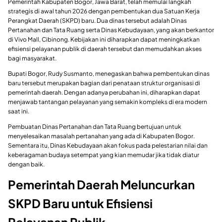
Pemerintah Kabupaten Bogor, Jawa Barat, telah memulai langkah
strategis di awal tahun 2026 dengan pembentukan dua Satuan Kerja
Perangkat Daerah (SKPD) baru. Dua dinas tersebut adalah Dinas
Pertanahan dan Tata Ruang serta Dinas Kebudayaan, yang akan berkantor
di Vivo Mall, Cibinong. Kebijakan ini diharapkan dapat meningkatkan
efisiensi pelayanan publik di daerah tersebut dan memudahkan akses
bagi masyarakat.
Bupati Bogor, Rudy Susmanto, menegaskan bahwa pembentukan dinas
baru tersebut merupakan bagian dari penataan struktur organisasi di
pemerintah daerah. Dengan adanya perubahan ini, diharapkan dapat
menjawab tantangan pelayanan yang semakin kompleks di era modern
saat ini.
Pembuatan Dinas Pertanahan dan Tata Ruang bertujuan untuk
menyelesaikan masalah pertanahan yang ada di Kabupaten Bogor.
Sementara itu, Dinas Kebudayaan akan fokus pada pelestarian nilai dan
keberagaman budaya setempat yang kian memudar jika tidak diatur
dengan baik.
Pemerintah Daerah Meluncurkan
SKPD Baru untuk Efisiensi
Pelayanan Publik