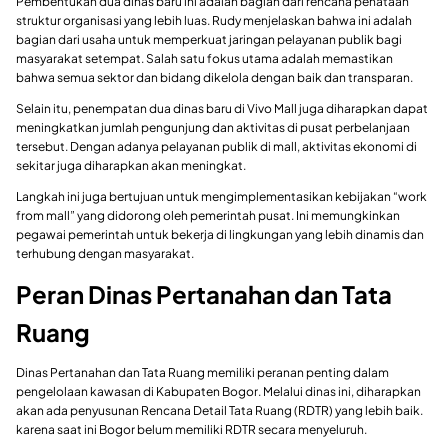
Pembentukan dua dinas baru ini adalah bagian dari rencana penataan
struktur organisasi yang lebih luas. Rudy menjelaskan bahwa ini adalah
bagian dari usaha untuk memperkuat jaringan pelayanan publik bagi
masyarakat setempat. Salah satu fokus utama adalah memastikan
bahwa semua sektor dan bidang dikelola dengan baik dan transparan.
Selain itu, penempatan dua dinas baru di Vivo Mall juga diharapkan dapat
meningkatkan jumlah pengunjung dan aktivitas di pusat perbelanjaan
tersebut. Dengan adanya pelayanan publik di mall, aktivitas ekonomi di
sekitar juga diharapkan akan meningkat.
Langkah ini juga bertujuan untuk mengimplementasikan kebijakan “work
from mall” yang didorong oleh pemerintah pusat. Ini memungkinkan
pegawai pemerintah untuk bekerja di lingkungan yang lebih dinamis dan
terhubung dengan masyarakat.
Peran Dinas Pertanahan dan Tata
Ruang
Dinas Pertanahan dan Tata Ruang memiliki peranan penting dalam
pengelolaan kawasan di Kabupaten Bogor. Melalui dinas ini, diharapkan
akan ada penyusunan Rencana Detail Tata Ruang (RDTR) yang lebih baik.
karena saat ini Bogor belum memiliki RDTR secara menyeluruh.