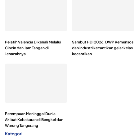
Pelatih Valencia Dikenali Melalui
Sambut HDI 2026, DWP Kemensos
Cincin dan Jam Tangan di
dan industri kecantikan gelar kelas
Jenazahnya
kecantikan
Perempuan Meninggal Dunia
Akibat Kebakaran di Bengkel dan
Warung Tangerang
Kategori