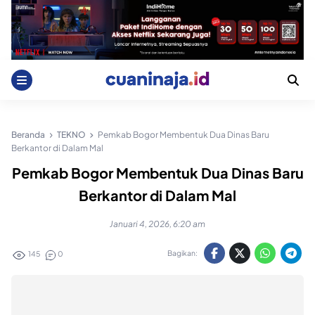
Skip
to
content
Beranda
TEKNO
Pemkab Bogor Membentuk Dua Dinas Baru
Berkantor di Dalam Mal
Pemkab Bogor Membentuk Dua Dinas Baru
Berkantor di Dalam Mal
Januari 4, 2026, 6:20 am
Bagikan:
145
0