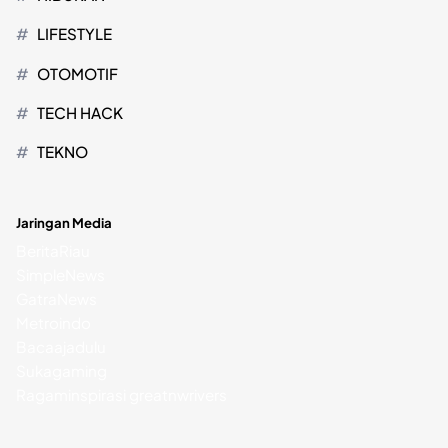
LIFESTYLE
OTOMOTIF
TECH HACK
TEKNO
Jaringan Media
BeritaRiau
SimpleNews
GatraNews
Metroindo
Bacaajadulu
Sukagaming
Ragaminspirasi
greatnwrivers