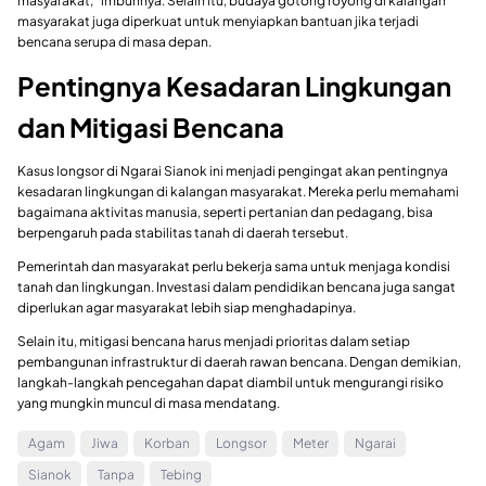
masyarakat,” imbuhnya. Selain itu, budaya gotong royong di kalangan
masyarakat juga diperkuat untuk menyiapkan bantuan jika terjadi
bencana serupa di masa depan.
Pentingnya Kesadaran Lingkungan
dan Mitigasi Bencana
Kasus longsor di Ngarai Sianok ini menjadi pengingat akan pentingnya
kesadaran lingkungan di kalangan masyarakat. Mereka perlu memahami
bagaimana aktivitas manusia, seperti pertanian dan pedagang, bisa
berpengaruh pada stabilitas tanah di daerah tersebut.
Pemerintah dan masyarakat perlu bekerja sama untuk menjaga kondisi
tanah dan lingkungan. Investasi dalam pendidikan bencana juga sangat
diperlukan agar masyarakat lebih siap menghadapinya.
Selain itu, mitigasi bencana harus menjadi prioritas dalam setiap
pembangunan infrastruktur di daerah rawan bencana. Dengan demikian,
langkah-langkah pencegahan dapat diambil untuk mengurangi risiko
yang mungkin muncul di masa mendatang.
Agam
Jiwa
Korban
Longsor
Meter
Ngarai
Sianok
Tanpa
Tebing