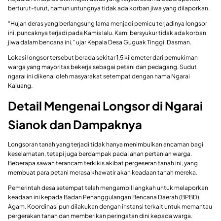
berturut-turut, namun untungnya tidak ada korban jiwa yang dilaporkan.
“Hujan deras yang berlangsung lama menjadi pemicu terjadinya longsor
ini, puncaknya terjadi pada Kamis lalu. Kami bersyukur tidak ada korban
jiwa dalam bencana ini,” ujar Kepala Desa Guguak Tinggi, Dasman.
Lokasi longsor tersebut berada sekitar 1,5 kilometer dari pemukiman
warga yang mayoritas bekerja sebagai petani dan pedagang. Sudut
ngarai ini dikenal oleh masyarakat setempat dengan nama Ngarai
Kaluang.
Detail Mengenai Longsor di Ngarai
Sianok dan Dampaknya
Longsoran tanah yang terjadi tidak hanya menimbulkan ancaman bagi
keselamatan, tetapi juga berdampak pada lahan pertanian warga.
Beberapa sawah terancam terkikis akibat pergeseran tanah ini, yang
membuat para petani merasa khawatir akan keadaan tanah mereka.
Pemerintah desa setempat telah mengambil langkah untuk melaporkan
keadaan ini kepada Badan Penanggulangan Bencana Daerah (BPBD)
Agam. Koordinasi pun dilakukan dengan instansi terkait untuk memantau
pergerakan tanah dan memberikan peringatan dini kepada warga.