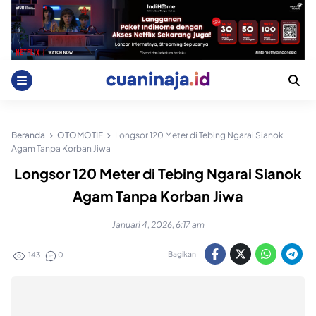
Skip
to
content
Beranda
OTOMOTIF
Longsor 120 Meter di Tebing Ngarai Sianok
Agam Tanpa Korban Jiwa
Longsor 120 Meter di Tebing Ngarai Sianok
Agam Tanpa Korban Jiwa
Januari 4, 2026, 6:17 am
Bagikan:
143
0