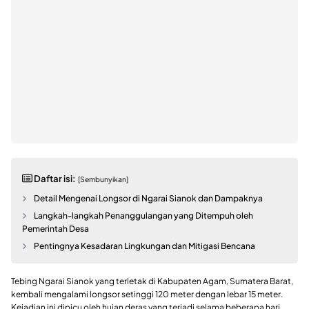
Daftar isi:
[Sembunyikan]
Detail Mengenai Longsor di Ngarai Sianok dan Dampaknya
Langkah-langkah Penanggulangan yang Ditempuh oleh
Pemerintah Desa
Pentingnya Kesadaran Lingkungan dan Mitigasi Bencana
Tebing Ngarai Sianok yang terletak di Kabupaten Agam, Sumatera Barat,
kembali mengalami longsor setinggi 120 meter dengan lebar 15 meter.
Kejadian ini dipicu oleh hujan deras yang terjadi selama beberapa hari