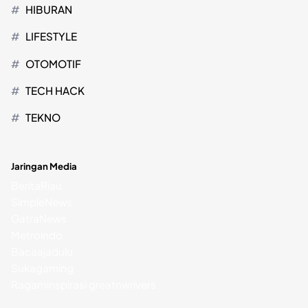
HIBURAN
LIFESTYLE
OTOMOTIF
TECH HACK
TEKNO
Jaringan Media
BeritaRiau
SimpleNews
GatraNews
Metroindo
Bacaajadulu
Sukagaming
Ragaminspirasi
greatnwrivers