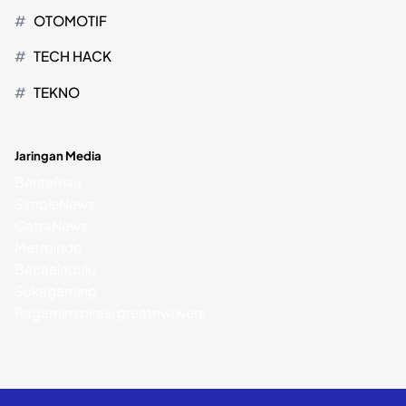
OTOMOTIF
TECH HACK
TEKNO
Jaringan Media
BeritaRiau
SimpleNews
GatraNews
Metroindo
Bacaajadulu
Sukagaming
Ragaminspirasi
greatnwrivers