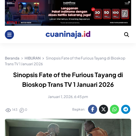
Skip
to
content
Beranda
HIBURAN
Sinopsis Fate of the Furious Tayang di Bioskop
Trans TV 1 Januari 2026
Sinopsis Fate of the Furious Tayang di
Bioskop Trans TV 1 Januari 2026
Januari 1, 2026, 6:45 pm
Bagikan:
143
0