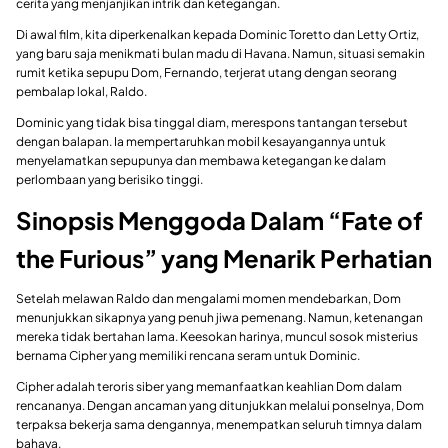
cerita yang menjanjikan intrik dan ketegangan.
Di awal film, kita diperkenalkan kepada Dominic Toretto dan Letty Ortiz,
yang baru saja menikmati bulan madu di Havana. Namun, situasi semakin
rumit ketika sepupu Dom, Fernando, terjerat utang dengan seorang
pembalap lokal, Raldo.
Dominic yang tidak bisa tinggal diam, merespons tantangan tersebut
dengan balapan. Ia mempertaruhkan mobil kesayangannya untuk
menyelamatkan sepupunya dan membawa ketegangan ke dalam
perlombaan yang berisiko tinggi.
Sinopsis Menggoda Dalam “Fate of
the Furious” yang Menarik Perhatian
Setelah melawan Raldo dan mengalami momen mendebarkan, Dom
menunjukkan sikapnya yang penuh jiwa pemenang. Namun, ketenangan
mereka tidak bertahan lama. Keesokan harinya, muncul sosok misterius
bernama Cipher yang memiliki rencana seram untuk Dominic.
Cipher adalah teroris siber yang memanfaatkan keahlian Dom dalam
rencananya. Dengan ancaman yang ditunjukkan melalui ponselnya, Dom
terpaksa bekerja sama dengannya, menempatkan seluruh timnya dalam
bahaya.