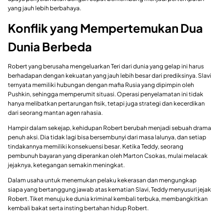
yang jauh lebih berbahaya.
Konflik yang Mempertemukan Dua
Dunia Berbeda
Robert yang berusaha mengeluarkan Teri dari dunia yang gelap ini harus
berhadapan dengan kekuatan yang jauh lebih besar dari prediksinya. Slavi
ternyata memiliki hubungan dengan mafia Rusia yang dipimpin oleh
Pushkin, sehingga memperumit situasi. Operasi penyelamatan ini tidak
hanya melibatkan pertarungan fisik, tetapi juga strategi dan kecerdikan
dari seorang mantan agen rahasia.
Hampir dalam sekejap, kehidupan Robert berubah menjadi sebuah drama
penuh aksi. Dia tidak lagi bisa bersembunyi dari masa lalunya, dan setiap
tindakannya memiliki konsekuensi besar. Ketika Teddy, seorang
pembunuh bayaran yang diperankan oleh Marton Csokas, mulai melacak
jejaknya, ketegangan semakin meningkat.
Dalam usaha untuk menemukan pelaku kekerasan dan mengungkap
siapa yang bertanggung jawab atas kematian Slavi, Teddy menyusuri jejak
Robert. Tiket menuju ke dunia kriminal kembali terbuka, membangkitkan
kembali bakat serta insting bertahan hidup Robert.