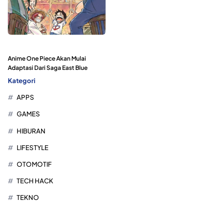
Anime One Piece Akan Mulai
Adaptasi Dari Saga East Blue
Kategori
APPS
GAMES
HIBURAN
LIFESTYLE
OTOMOTIF
TECH HACK
TEKNO