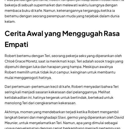
bekerja di sebuah supermarket dan melewati waktu luangnya dengan
membaca buku di kafe. Namun, ketenangannya terganggu ketika ia
bertemu dengan seorang perempuan muda yang terjebak dalam dunia
kelam.
Cerita Awal yang Menggugah Rasa
Empati
Robert bertemu dengan Teri, seorang pekerja seks yang diperankan oleh
Chloë Grace Moretz, saat ia menikmati kopi. Teri adalah sosok tragis yang
dipenuhi dengan luka dan harapan yang hampa. Meskipun awalnya
Robert memilih untuk tidak ikut campur, keinginan untuk membantu
mulai menggerogoti hatinya.
Dari pertemuan-pertemuan kecil di kafe, Robert menyadari bahwa Teri
sering kali menjadi sasaran kekerasan dari pelanggannya. Melihat
ketidakadilan ini, hatinya tergerak untuk bertindak, bertekad untuk
menolong Teri dari cengkeraman kekerasan.
Akhirnya, momen yang mendebarkan terjadi ketika Robert mengambil
langkah berani dan menghadapi Slavi, germo yang diperankan oleh David
Meunier, untuk menyelamatkan Teri. Namun, apa yang dimulai sebagai
upaya penyelamatan dengan cepat berkembang menjadi pertempuran