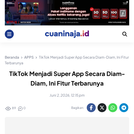
Skip
to
content
Beranda
APPS
TikTok Menjadi Super App Secara Diam-Diam, Ini Fitur
Terbarunya
TikTok Menjadi Super App Secara Diam-
Diam, Ini Fitur Terbarunya
Juni 2, 2026, 12:15 pm
Bagikan:
89
0