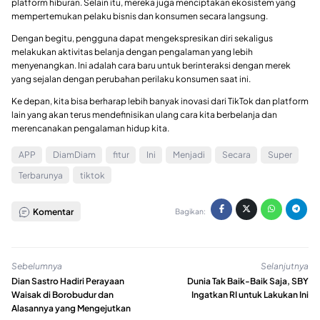
platform hiburan. Selain itu, mereka juga menciptakan ekosistem yang
mempertemukan pelaku bisnis dan konsumen secara langsung.
Dengan begitu, pengguna dapat mengekspresikan diri sekaligus
melakukan aktivitas belanja dengan pengalaman yang lebih
menyenangkan. Ini adalah cara baru untuk berinteraksi dengan merek
yang sejalan dengan perubahan perilaku konsumen saat ini.
Ke depan, kita bisa berharap lebih banyak inovasi dari TikTok dan platform
lain yang akan terus mendefinisikan ulang cara kita berbelanja dan
merencanakan pengalaman hidup kita.
APP
DiamDiam
fitur
Ini
Menjadi
Secara
Super
Terbarunya
tiktok
Komentar
Bagikan:
Sebelumnya
Selanjutnya
Dian Sastro Hadiri Perayaan
Dunia Tak Baik-Baik Saja, SBY
Waisak di Borobudur dan
Ingatkan RI untuk Lakukan Ini
Alasannya yang Mengejutkan