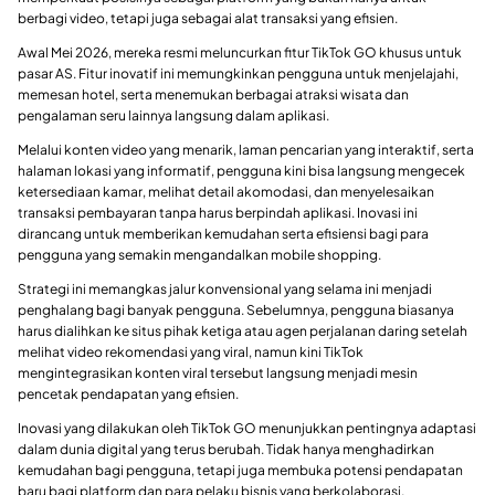
berbagi video, tetapi juga sebagai alat transaksi yang efisien.
Awal Mei 2026, mereka resmi meluncurkan fitur TikTok GO khusus untuk
pasar AS. Fitur inovatif ini memungkinkan pengguna untuk menjelajahi,
memesan hotel, serta menemukan berbagai atraksi wisata dan
pengalaman seru lainnya langsung dalam aplikasi.
Melalui konten video yang menarik, laman pencarian yang interaktif, serta
halaman lokasi yang informatif, pengguna kini bisa langsung mengecek
ketersediaan kamar, melihat detail akomodasi, dan menyelesaikan
transaksi pembayaran tanpa harus berpindah aplikasi. Inovasi ini
dirancang untuk memberikan kemudahan serta efisiensi bagi para
pengguna yang semakin mengandalkan mobile shopping.
Strategi ini memangkas jalur konvensional yang selama ini menjadi
penghalang bagi banyak pengguna. Sebelumnya, pengguna biasanya
harus dialihkan ke situs pihak ketiga atau agen perjalanan daring setelah
melihat video rekomendasi yang viral, namun kini TikTok
mengintegrasikan konten viral tersebut langsung menjadi mesin
pencetak pendapatan yang efisien.
Inovasi yang dilakukan oleh TikTok GO menunjukkan pentingnya adaptasi
dalam dunia digital yang terus berubah. Tidak hanya menghadirkan
kemudahan bagi pengguna, tetapi juga membuka potensi pendapatan
baru bagi platform dan para pelaku bisnis yang berkolaborasi.