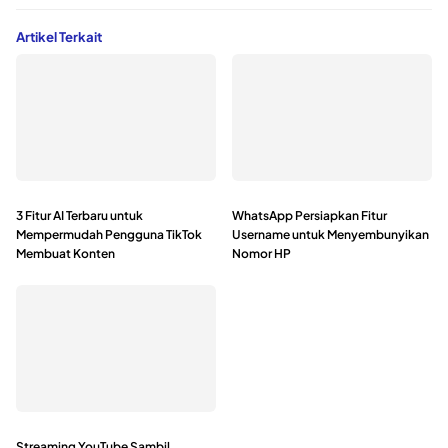
Artikel Terkait
3 Fitur AI Terbaru untuk
WhatsApp Persiapkan Fitur
Mempermudah Pengguna TikTok
Username untuk Menyembunyikan
Membuat Konten
Nomor HP
Streaming YouTube Sambil