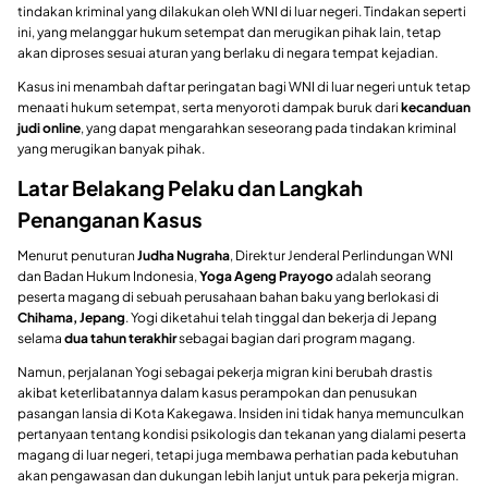
tindakan kriminal yang dilakukan oleh WNI di luar negeri. Tindakan seperti
ini, yang melanggar hukum setempat dan merugikan pihak lain, tetap
akan diproses sesuai aturan yang berlaku di negara tempat kejadian.
Kasus ini menambah daftar peringatan bagi WNI di luar negeri untuk tetap
menaati hukum setempat, serta menyoroti dampak buruk dari
kecanduan
judi online
, yang dapat mengarahkan seseorang pada tindakan kriminal
yang merugikan banyak pihak.
Latar Belakang Pelaku dan Langkah
Penanganan Kasus
Menurut penuturan
Judha Nugraha
, Direktur Jenderal Perlindungan WNI
dan Badan Hukum Indonesia,
Yoga Ageng Prayogo
adalah seorang
peserta magang di sebuah perusahaan bahan baku yang berlokasi di
Chihama, Jepang
. Yogi diketahui telah tinggal dan bekerja di Jepang
selama
dua tahun terakhir
sebagai bagian dari program magang.
Namun, perjalanan Yogi sebagai pekerja migran kini berubah drastis
akibat keterlibatannya dalam kasus perampokan dan penusukan
pasangan lansia di Kota Kakegawa. Insiden ini tidak hanya memunculkan
pertanyaan tentang kondisi psikologis dan tekanan yang dialami peserta
magang di luar negeri, tetapi juga membawa perhatian pada kebutuhan
akan pengawasan dan dukungan lebih lanjut untuk para pekerja migran.