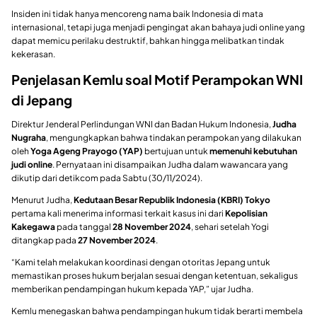
Insiden ini tidak hanya mencoreng nama baik Indonesia di mata
internasional, tetapi juga menjadi pengingat akan bahaya judi online yang
dapat memicu perilaku destruktif, bahkan hingga melibatkan tindak
kekerasan.
Penjelasan Kemlu soal Motif Perampokan WNI
di Jepang
Direktur Jenderal Perlindungan WNI dan Badan Hukum Indonesia,
Judha
Nugraha
, mengungkapkan bahwa tindakan perampokan yang dilakukan
oleh
Yoga Ageng Prayogo (YAP)
bertujuan untuk
memenuhi kebutuhan
judi online
. Pernyataan ini disampaikan Judha dalam wawancara yang
dikutip dari detikcom pada Sabtu (30/11/2024).
Menurut Judha,
Kedutaan Besar Republik Indonesia (KBRI) Tokyo
pertama kali menerima informasi terkait kasus ini dari
Kepolisian
Kakegawa
pada tanggal
28 November 2024
, sehari setelah Yogi
ditangkap pada
27 November 2024
.
“Kami telah melakukan koordinasi dengan otoritas Jepang untuk
memastikan proses hukum berjalan sesuai dengan ketentuan, sekaligus
memberikan pendampingan hukum kepada YAP,” ujar Judha.
Kemlu menegaskan bahwa pendampingan hukum tidak berarti membela