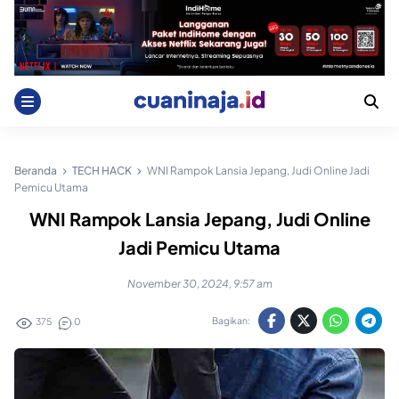
Skip
to
content
Beranda
TECH HACK
WNI Rampok Lansia Jepang, Judi Online Jadi
Pemicu Utama
WNI Rampok Lansia Jepang, Judi Online
Jadi Pemicu Utama
November 30, 2024, 9:57 am
Bagikan:
375
0