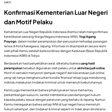
sakit.
Konfirmasi Kementerian Luar Negeri
dan Motif Pelaku
Kementerian Luar Negeri Republik Indonesia (Kemlu) telah mengonfirmasi
keterlibatan seorang Warga Negara Indonesia (WNI),
Yogi Ageng
Prayogo
, dalam insiden perampokan dan penusukan terhadap pasangan
lansia di Kota Kakegawa, Jepang. Informasi ini disampaikan secara resmi
oleh pihak Kemlu setelah berkoordinasi dengan Kedutaan Besar Republik
Indonesia (KBRI) di Tokyo.
Berdasarkan hasil penyelidikan awal, diketahui bahwa
uang hasil
perampokan
tersebut digunakan oleh pelaku untuk
aktivitas judi online
.
Motif ini semakin menyoroti dampak negatif dari kecanduan judi online,
yang tak hanya menghancurkan kondisi finansial tetapi juga mendorong
individu melakukan tindakan kriminal untuk memenuhi kebutuhannya.
Kemlu juga memastikan bahwa pihaknya akan terus memantau
perkembangan kasus ini, sambil memberikan pendampingan hukum
kepada pelaku sesuai dengan peraturan yang berlaku di Jepang. Namun,
Kemlu menegaskan bahwa setiap WNI di luar negeri harus mematuhi
hukum setempat, dan tindakan kriminal seperti ini tidak akan ditoleransi.