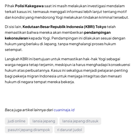
Pihak
Polisi Kakegawa
saat ini masih melakukan investigasi mendalam
terkait kasus ini, termasuk menggali informasi lebih lanjut tentang motif
dan kondisi yang mendorong Yogi melakukan tindakan kriminal tersebut.
Di sisi lain,
Kedutaan Besar Republik Indonesia (KBRI) Tokyo
telah
memastikan bahwa mereka akan memberikan
pendampingan
kekonsuleran
kepada Yogi. Pendampingan ini dilakukan sesuai dengan
hukum yang berlaku di Jepang, tanpa menghalangi proses hukum
setempat.
Langkah KBRI ini bertujuan untuk memastikan hak-hak Yogi sebagai
warga negara tetap terjamin, meskipun ia harus menghadapi konsekuensi
hukum atas perbuatannya. Kasus ini sekaligus menjadi pelajaran penting
bagi pekerja migran Indonesia untuk menjaga integritas dan menaati
hukum di negara tempat mereka bekerja.
Baca juga artikel lainnya dari
cuaninaja.id
judi online
lansia jepang
lansia jepang ditusuk
pasutri jepang dirampok
ri darurat judol