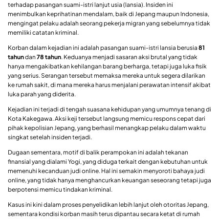
terhadap pasangan suami-istri lanjut usia (lansia). Insiden ini
menimbulkan keprihatinan mendalam, baik di Jepang maupun Indonesia,
mengingat pelaku adalah seorang pekerja migran yang sebelumnya tidak
memiliki catatan kriminal.
Korban dalam kejadian ini adalah pasangan suami-istri lansia berusia
81
tahun
dan
78 tahun
. Keduanya menjadi sasaran aksi brutal yang tidak
hanya mengakibatkan kehilangan barang berharga, tetapi juga luka fisik
yang serius. Serangan tersebut memaksa mereka untuk segera dilarikan
ke rumah sakit, di mana mereka harus menjalani perawatan intensif akibat
luka parah yang diderita.
Kejadian ini terjadi di tengah suasana kehidupan yang umumnya tenang di
Kota Kakegawa. Aksi keji tersebut langsung memicu respons cepat dari
pihak kepolisian Jepang, yang berhasil menangkap pelaku dalam waktu
singkat setelah insiden terjadi.
Dugaan sementara, motif di balik perampokan ini adalah tekanan
finansial yang dialami Yogi, yang diduga terkait dengan kebutuhan untuk
memenuhi kecanduan judi online. Hal ini semakin menyoroti bahaya judi
online, yang tidak hanya menghancurkan keuangan seseorang tetapi juga
berpotensi memicu tindakan kriminal.
Kasus ini kini dalam proses penyelidikan lebih lanjut oleh otoritas Jepang,
sementara kondisi korban masih terus dipantau secara ketat di rumah