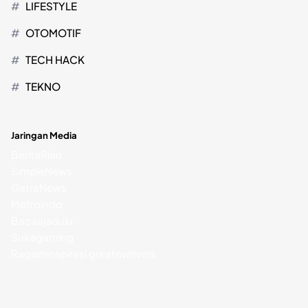
LIFESTYLE
OTOMOTIF
TECH HACK
TEKNO
Jaringan Media
BeritaRiau
SimpleNews
GatraNews
Metroindo
Bacaajadulu
Sukagaming
Ragaminspirasi
greatnwrivers