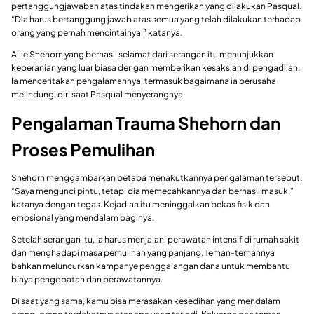
pertanggungjawaban atas tindakan mengerikan yang dilakukan Pasqual.
“Dia harus bertanggung jawab atas semua yang telah dilakukan terhadap
orang yang pernah mencintainya,” katanya.
Allie Shehorn yang berhasil selamat dari serangan itu menunjukkan
keberanian yang luar biasa dengan memberikan kesaksian di pengadilan.
Ia menceritakan pengalamannya, termasuk bagaimana ia berusaha
melindungi diri saat Pasqual menyerangnya.
Pengalaman Trauma Shehorn dan
Proses Pemulihan
Shehorn menggambarkan betapa menakutkannya pengalaman tersebut.
“Saya mengunci pintu, tetapi dia memecahkannya dan berhasil masuk,”
katanya dengan tegas. Kejadian itu meninggalkan bekas fisik dan
emosional yang mendalam baginya.
Setelah serangan itu, ia harus menjalani perawatan intensif di rumah sakit
dan menghadapi masa pemulihan yang panjang. Teman-temannya
bahkan meluncurkan kampanye penggalangan dana untuk membantu
biaya pengobatan dan perawatannya.
Di saat yang sama, kamu bisa merasakan kesedihan yang mendalam