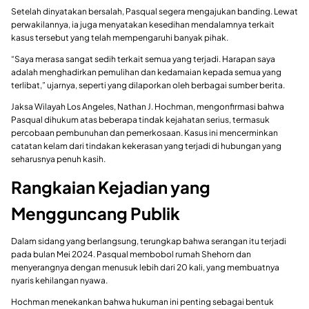
Setelah dinyatakan bersalah, Pasqual segera mengajukan banding. Lewat
perwakilannya, ia juga menyatakan kesedihan mendalamnya terkait
kasus tersebut yang telah mempengaruhi banyak pihak.
“Saya merasa sangat sedih terkait semua yang terjadi. Harapan saya
adalah menghadirkan pemulihan dan kedamaian kepada semua yang
terlibat,” ujarnya, seperti yang dilaporkan oleh berbagai sumber berita.
Jaksa Wilayah Los Angeles, Nathan J. Hochman, mengonfirmasi bahwa
Pasqual dihukum atas beberapa tindak kejahatan serius, termasuk
percobaan pembunuhan dan pemerkosaan. Kasus ini mencerminkan
catatan kelam dari tindakan kekerasan yang terjadi di hubungan yang
seharusnya penuh kasih.
Rangkaian Kejadian yang
Mengguncang Publik
Dalam sidang yang berlangsung, terungkap bahwa serangan itu terjadi
pada bulan Mei 2024. Pasqual membobol rumah Shehorn dan
menyerangnya dengan menusuk lebih dari 20 kali, yang membuatnya
nyaris kehilangan nyawa.
Hochman menekankan bahwa hukuman ini penting sebagai bentuk