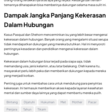
orang-orang terdekatnya atas apa yang terjadi. Keluarga dan teman-
temannya diharapakan bisa memberinya dukungan selama masa sulit ini.
Dampak Jangka Panjang Kekerasan
Dalam Hubungan
Kasus Pasqual dan Shehorn mencerminkan isu yang lebih besar mengenai
kekerasan dalam hubungan. Banyak orang yang mengalami situasi serupa
tidak mendapatkan dukungan yang mereka butuhkan. Hal ini menyoroti
pentingnya kesadaran dan pendidikan mengenai kekerasan dalam
hubungan.
Kekerasan dalam hubungan bisa terjadi pada siapa saja, tidak
memandang usia, jenis kelamin, atau latar belakang. Oleh karena itu,
masyarakat perlu lebih peka dan memberikan dukungan kepada mereka
yang menjadi korban.
Penting juga untuk membahas cara untuk mendukung para penyintas
kekerasan. Ini termasuk memberikan akses kepada layanan kesehatan
mental dan sumber daya lainnya yang dapat membantu mereka pulih.
Bintang
Dijatuhi
Hukuman
Met
Mother
Pacar
Penjara
Tahun
Tikam