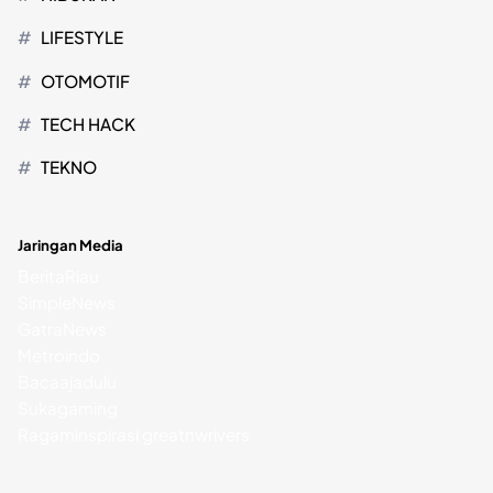
LIFESTYLE
OTOMOTIF
TECH HACK
TEKNO
Jaringan Media
BeritaRiau
SimpleNews
GatraNews
Metroindo
Bacaajadulu
Sukagaming
Ragaminspirasi
greatnwrivers