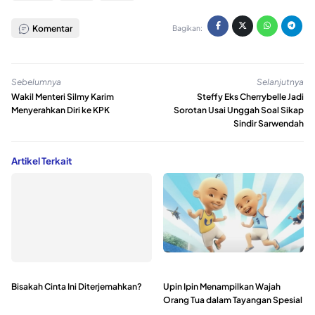
Komentar
Bagikan:
Sebelumnya
Selanjutnya
Wakil Menteri Silmy Karim
Steffy Eks Cherrybelle Jadi
Menyerahkan Diri ke KPK
Sorotan Usai Unggah Soal Sikap
Sindir Sarwendah
Artikel Terkait
Bisakah Cinta Ini Diterjemahkan?
Upin Ipin Menampilkan Wajah
Orang Tua dalam Tayangan Spesial