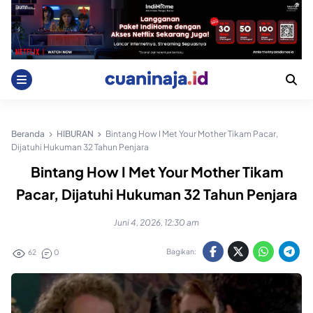
Skip
to
content
Beranda
HIBURAN
Bintang How I Met Your Mother Tikam Pacar,
Dijatuhi Hukuman 32 Tahun Penjara
Bintang How I Met Your Mother Tikam
Pacar, Dijatuhi Hukuman 32 Tahun Penjara
Juni 4, 2026, 12:30 am
Bagikan:
62
0