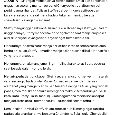
JAKARTA
– Di tengah memanasnya konflik Ruben Onsu dan Sarwendah,
unggahan seorang mantan personel Cherrybelle tiba-tiba menjadi
perbincangan hangat. Tulisan Steffy soal pentingnya attitude dan
karakter seseorang saat menghadapi tekanan memicu beragam
spekulasi di kalangan warganet.
Steffy mengunggah sebuah tulisan di akun Threadsnya steffy_ai. Dalam
unggahannya, Steffy menceritakan pengalaman saat menjalani proses
audisi Cherrybelle yang disebutnya sangat berat secara fisik.
Menurutnya, peserta harus menjalani latihan intensif setiap hari selama
berbulan-bulan. Steffy kemudian menjelaskan alasan di balik latihan fisik
yang ketat tersebut.
Menurutnya, pihak manajemen ingin melihat karakter asli para peserta
saat berada dalam kondisi lelah.
Menarik perhatian, ungkapan Steffy secara langsung menyentil masalah
yang sedang dihadapi oleh Ruben Onsu dan Sarwendah. Banyak
warganet yang mengaitkan tulisan tersebut dengan situasi yang tengah
panas, menimbulkan spekulasi mengenai maksud tersembunyi di balik
kata-kata Steffy. Hal ini menunjukkan bagaimana media sosial dapat
menjadi arena untuk membahas isu-isu sensitif secara terbuka.
Kemunculan kembali Steffy dalam sorotan publik mengingatkan kita
pada perjalanan kariernya bersama Cherrybelle. Sejak dulu, Cherrybelle