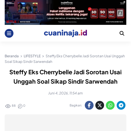
Skip
to
content
Beranda
LIFESTYLE
Steffy Eks Cherrybelle Jadi Sorotan Usai Unggah
Soal Sikap Sindir Sarwendah
Steffy Eks Cherrybelle Jadi Sorotan Usai
Unggah Soal Sikap Sindir Sarwendah
Juni 4, 2026, 11:54 am
Bagikan:
88
0