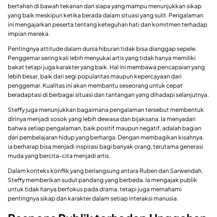
bertahan di bawah tekanan dan siapa yang mampu menunjukkan sikap
yang baik meskipun ketika berada dalam situasi yang sulit. Pengalaman
ini mengajarkan peserta tentang keteguhan hati dan komitmen terhadap
impian mereka.
Pentingnya attitude dalam dunia hiburan tidak bisa dianggap sepele.
Penggemar sering kali lebih menyukai artis yang tidak hanya memiliki
bakat tetapi juga karakter yang baik. Hal ini membawa pencapaian yang
lebih besar, baik dari segi popularitas maupun kepercayaan dari
penggemar. Kualitas ini akan membantu seseorang untuk cepat
beradaptasi di berbagai situasi dan tantangan yang dihadapi selanjutnya.
Steffy juga menunjukkan bagaimana pengalaman tersebut membentuk
dirinya menjadi sosok yang lebih dewasa dan bijaksana. Ia menyadari
bahwa setiap pengalaman, baik positif maupun negatif, adalah bagian
dari pembelajaran hidup yang berharga. Dengan membagikan kisahnya,
ia berharap bisa menjadi inspirasi bagi banyak orang, terutama generasi
muda yang bercita-cita menjadi artis.
Dalam konteks konflik yang berlangsung antara Ruben dan Sarwendah,
Steffy memberikan sudut pandang yang berbeda. Ia mengajak publik
untuk tidak hanya berfokus pada drama, tetapi juga memahami
pentingnya sikap dan karakter dalam setiap interaksi manusia.