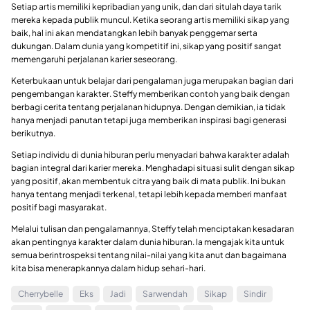
Setiap artis memiliki kepribadian yang unik, dan dari situlah daya tarik
mereka kepada publik muncul. Ketika seorang artis memiliki sikap yang
baik, hal ini akan mendatangkan lebih banyak penggemar serta
dukungan. Dalam dunia yang kompetitif ini, sikap yang positif sangat
memengaruhi perjalanan karier seseorang.
Keterbukaan untuk belajar dari pengalaman juga merupakan bagian dari
pengembangan karakter. Steffy memberikan contoh yang baik dengan
berbagi cerita tentang perjalanan hidupnya. Dengan demikian, ia tidak
hanya menjadi panutan tetapi juga memberikan inspirasi bagi generasi
berikutnya.
Setiap individu di dunia hiburan perlu menyadari bahwa karakter adalah
bagian integral dari karier mereka. Menghadapi situasi sulit dengan sikap
yang positif, akan membentuk citra yang baik di mata publik. Ini bukan
hanya tentang menjadi terkenal, tetapi lebih kepada memberi manfaat
positif bagi masyarakat.
Melalui tulisan dan pengalamannya, Steffy telah menciptakan kesadaran
akan pentingnya karakter dalam dunia hiburan. Ia mengajak kita untuk
semua berintrospeksi tentang nilai-nilai yang kita anut dan bagaimana
kita bisa menerapkannya dalam hidup sehari-hari.
Cherrybelle
Eks
Jadi
Sarwendah
Sikap
Sindir