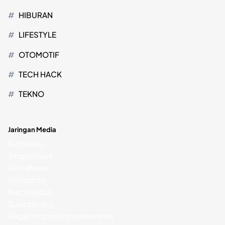
HIBURAN
LIFESTYLE
OTOMOTIF
TECH HACK
TEKNO
Jaringan Media
BeritaRiau
SimpleNews
GatraNews
Metroindo
Bacaajadulu
Sukagaming
Ragaminspirasi
greatnwrivers