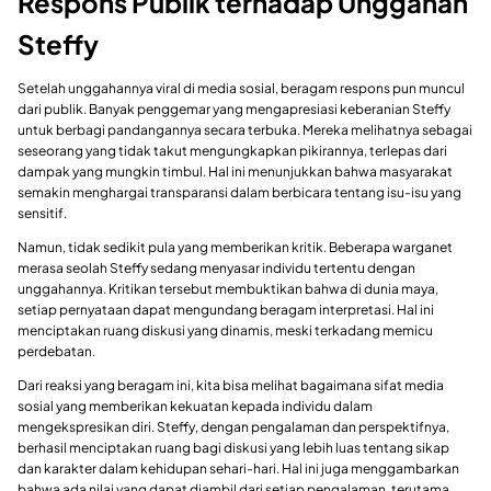
Respons Publik terhadap Unggahan
Steffy
Setelah unggahannya viral di media sosial, beragam respons pun muncul
dari publik. Banyak penggemar yang mengapresiasi keberanian Steffy
untuk berbagi pandangannya secara terbuka. Mereka melihatnya sebagai
seseorang yang tidak takut mengungkapkan pikirannya, terlepas dari
dampak yang mungkin timbul. Hal ini menunjukkan bahwa masyarakat
semakin menghargai transparansi dalam berbicara tentang isu-isu yang
sensitif.
Namun, tidak sedikit pula yang memberikan kritik. Beberapa warganet
merasa seolah Steffy sedang menyasar individu tertentu dengan
unggahannya. Kritikan tersebut membuktikan bahwa di dunia maya,
setiap pernyataan dapat mengundang beragam interpretasi. Hal ini
menciptakan ruang diskusi yang dinamis, meski terkadang memicu
perdebatan.
Dari reaksi yang beragam ini, kita bisa melihat bagaimana sifat media
sosial yang memberikan kekuatan kepada individu dalam
mengekspresikan diri. Steffy, dengan pengalaman dan perspektifnya,
berhasil menciptakan ruang bagi diskusi yang lebih luas tentang sikap
dan karakter dalam kehidupan sehari-hari. Hal ini juga menggambarkan
bahwa ada nilai yang dapat diambil dari setiap pengalaman, terutama