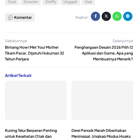
Soal
Sorotan
Steffy
Unggah
Usai
Komentar
Bagikan:
Sebelumnya
Selanjutnya
Bintang How I Met Your Mother
Penghargaan Desain 2026 Pilih 12
Tikam Pacar, Dijatuhi Hukuman 32
Aplikasi dan Game, Apa yang
Tahun Penjara
Membuatnya Menarik?
Artikel Terkait
Kuning Telur Berperan Penting
Dewi Perssik Marah Diberitakan
untuk Kesehatan Otak dan
Meninggal, Ungkap Modus Hoaks