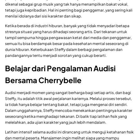
dikenal sebagai grup musik yang tak hanya menampilkan bakat vokal,
tetapi juga kepribadian. Hal ini penting bagi penggemar, yang sering kali
menilai idolanya dari sisi karakter dan sikap.
Ketika berada di industri hiburan, banyak yang tidak menyadari betapa
stresnya situasi yang harus dihadapi seorang artis. Dari tekanan untuk
tampil sempurna hingga pengawasan ketat dari media dan penggemar,
semua itu bisa berdampak besar pada kesehatan mental seseorang di
dunia hiburan. Keterbukaan Steffy dalam berbagi pengalaman dan
pandangannya tentu menjadi sorotan yang cukup berarti.
Belajar dari Pengalaman Audisi
Bersama Cherrybelle
Audisi menjadi momen yang sangat berharga bagi setiap artis, dan bagi
Steffy, itu adalah titik awal perjalanan kariernya. Melalui proses tersebut,
ia tidak hanya belajar tentang bakat, tetapi juga mengenai diri sendiri.
Dalam unggahannya, Steffy mencoba menekankan pentingnya karakter
seseorang ketika menghadapi tekanan. Di balik tiap latihan fisik yang
melelahkan, ada ujian karakter yang jauh lebih mendalam.
Latihan intensif selama audisi ini dirancang untuk menguji ketahanan fisik
dan mental peserta. Manajemen ingin melihat siapa yang mampu