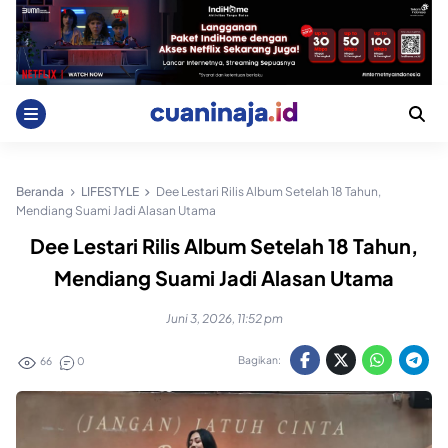
Skip
to
content
Beranda
LIFESTYLE
Dee Lestari Rilis Album Setelah 18 Tahun,
Mendiang Suami Jadi Alasan Utama
Dee Lestari Rilis Album Setelah 18 Tahun,
Mendiang Suami Jadi Alasan Utama
Juni 3, 2026, 11:52 pm
Bagikan:
66
0