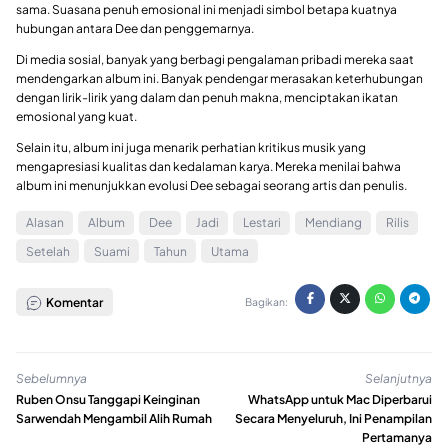
sama. Suasana penuh emosional ini menjadi simbol betapa kuatnya
hubungan antara Dee dan penggemarnya.
Di media sosial, banyak yang berbagi pengalaman pribadi mereka saat
mendengarkan album ini. Banyak pendengar merasakan keterhubungan
dengan lirik-lirik yang dalam dan penuh makna, menciptakan ikatan
emosional yang kuat.
Selain itu, album ini juga menarik perhatian kritikus musik yang
mengapresiasi kualitas dan kedalaman karya. Mereka menilai bahwa
album ini menunjukkan evolusi Dee sebagai seorang artis dan penulis.
Alasan
Album
Dee
Jadi
Lestari
Mendiang
Rilis
Setelah
Suami
Tahun
Utama
Komentar
Bagikan:
Sebelumnya
Selanjutnya
Ruben Onsu Tanggapi Keinginan
WhatsApp untuk Mac Diperbarui
Sarwendah Mengambil Alih Rumah
Secara Menyeluruh, Ini Penampilan
Pertamanya