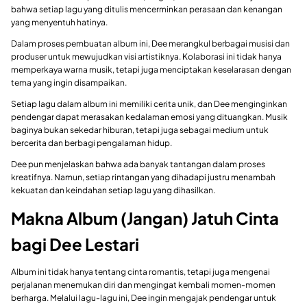
bahwa setiap lagu yang ditulis mencerminkan perasaan dan kenangan
yang menyentuh hatinya.
Dalam proses pembuatan album ini, Dee merangkul berbagai musisi dan
produser untuk mewujudkan visi artistiknya. Kolaborasi ini tidak hanya
memperkaya warna musik, tetapi juga menciptakan keselarasan dengan
tema yang ingin disampaikan.
Setiap lagu dalam album ini memiliki cerita unik, dan Dee menginginkan
pendengar dapat merasakan kedalaman emosi yang dituangkan. Musik
baginya bukan sekedar hiburan, tetapi juga sebagai medium untuk
bercerita dan berbagi pengalaman hidup.
Dee pun menjelaskan bahwa ada banyak tantangan dalam proses
kreatifnya. Namun, setiap rintangan yang dihadapi justru menambah
kekuatan dan keindahan setiap lagu yang dihasilkan.
Makna Album (Jangan) Jatuh Cinta
bagi Dee Lestari
Album ini tidak hanya tentang cinta romantis, tetapi juga mengenai
perjalanan menemukan diri dan mengingat kembali momen-momen
berharga. Melalui lagu-lagu ini, Dee ingin mengajak pendengar untuk