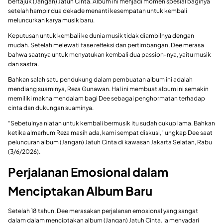
bertajuk (Jangan) Jatuh Cinta. Album ini menjadi momen spesial baginya
setelah hampir dua dekade menanti kesempatan untuk kembali
meluncurkan karya musik baru.
Keputusan untuk kembali ke dunia musik tidak diambilnya dengan
mudah. Setelah melewati fase refleksi dan pertimbangan, Dee merasa
bahwa saatnya untuk menyatukan kembali dua passion-nya, yaitu musik
dan sastra.
Bahkan salah satu pendukung dalam pembuatan album ini adalah
mendiang suaminya, Reza Gunawan. Hal ini membuat album ini semakin
memiliki makna mendalam bagi Dee sebagai penghormatan terhadap
cinta dan dukungan suaminya.
“Sebetulnya niatan untuk kembali bermusik itu sudah cukup lama. Bahkan
ketika almarhum Reza masih ada, kami sempat diskusi,” ungkap Dee saat
peluncuran album (Jangan) Jatuh Cinta di kawasan Jakarta Selatan, Rabu
(3/6/2026).
Perjalanan Emosional dalam
Menciptakan Album Baru
Setelah 18 tahun, Dee merasakan perjalanan emosional yang sangat
dalam dalam menciptakan album (Jangan) Jatuh Cinta. Ia menyadari