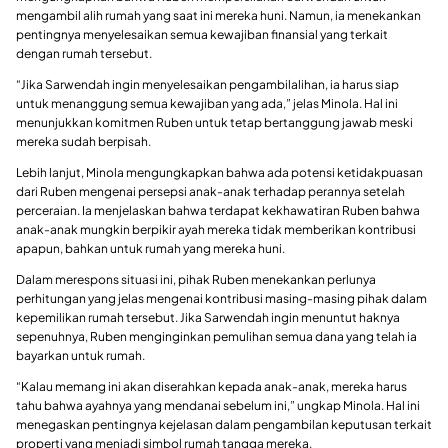
mengambil alih rumah yang saat ini mereka huni. Namun, ia menekankan
pentingnya menyelesaikan semua kewajiban finansial yang terkait
dengan rumah tersebut.
“Jika Sarwendah ingin menyelesaikan pengambilalihan, ia harus siap
untuk menanggung semua kewajiban yang ada,” jelas Minola. Hal ini
menunjukkan komitmen Ruben untuk tetap bertanggung jawab meski
mereka sudah berpisah.
Lebih lanjut, Minola mengungkapkan bahwa ada potensi ketidakpuasan
dari Ruben mengenai persepsi anak-anak terhadap perannya setelah
perceraian. Ia menjelaskan bahwa terdapat kekhawatiran Ruben bahwa
anak-anak mungkin berpikir ayah mereka tidak memberikan kontribusi
apapun, bahkan untuk rumah yang mereka huni.
Dalam merespons situasi ini, pihak Ruben menekankan perlunya
perhitungan yang jelas mengenai kontribusi masing-masing pihak dalam
kepemilikan rumah tersebut. Jika Sarwendah ingin menuntut haknya
sepenuhnya, Ruben menginginkan pemulihan semua dana yang telah ia
bayarkan untuk rumah.
“Kalau memang ini akan diserahkan kepada anak-anak, mereka harus
tahu bahwa ayahnya yang mendanai sebelum ini,” ungkap Minola. Hal ini
menegaskan pentingnya kejelasan dalam pengambilan keputusan terkait
properti yang menjadi simbol rumah tangga mereka.