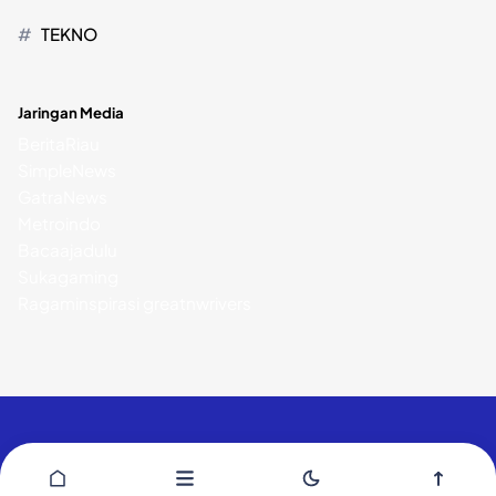
TEKNO
Jaringan Media
BeritaRiau
SimpleNews
GatraNews
Metroindo
Bacaajadulu
Sukagaming
Ragaminspirasi
greatnwrivers