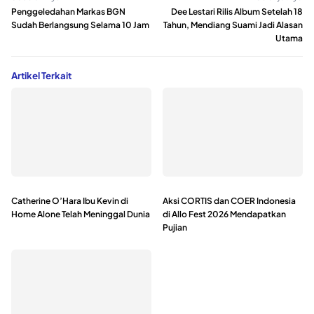
Penggeledahan Markas BGN
Dee Lestari Rilis Album Setelah 18
Sudah Berlangsung Selama 10 Jam
Tahun, Mendiang Suami Jadi Alasan
Utama
Artikel Terkait
Catherine O’Hara Ibu Kevin di
Aksi CORTIS dan COER Indonesia
Home Alone Telah Meninggal Dunia
di Allo Fest 2026 Mendapatkan
Pujian