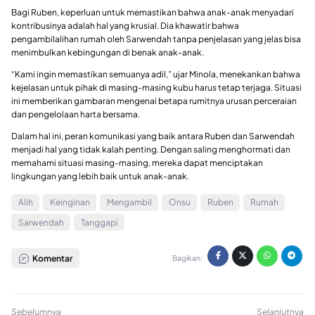
Bagi Ruben, keperluan untuk memastikan bahwa anak-anak menyadari
kontribusinya adalah hal yang krusial. Dia khawatir bahwa
pengambilalihan rumah oleh Sarwendah tanpa penjelasan yang jelas bisa
menimbulkan kebingungan di benak anak-anak.
“Kami ingin memastikan semuanya adil,” ujar Minola, menekankan bahwa
kejelasan untuk pihak di masing-masing kubu harus tetap terjaga. Situasi
ini memberikan gambaran mengenai betapa rumitnya urusan perceraian
dan pengelolaan harta bersama.
Dalam hal ini, peran komunikasi yang baik antara Ruben dan Sarwendah
menjadi hal yang tidak kalah penting. Dengan saling menghormati dan
memahami situasi masing-masing, mereka dapat menciptakan
lingkungan yang lebih baik untuk anak-anak.
Alih
Keinginan
Mengambil
Onsu
Ruben
Rumah
Sarwendah
Tanggapi
Komentar
Bagikan:
Sebelumnya
Selanjutnya