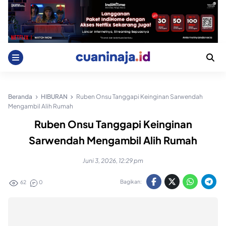
Skip
to
content
Beranda
HIBURAN
Ruben Onsu Tanggapi Keinginan Sarwendah
Mengambil Alih Rumah
Ruben Onsu Tanggapi Keinginan
Sarwendah Mengambil Alih Rumah
Juni 3, 2026, 12:29 pm
Bagikan:
62
0